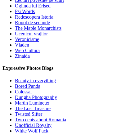
Lecturi povestite pe scurt
Oglinda lui Erised
Psi Words
Redescopera Istoria
Ropot de secunde
The Maple Monarchists
Ucenicul vrajitor
Veronicisme
Vladen
Web Cultura
Zinaida
Expressive Photos Blogs
Beauty in everything
Bored Panda
Colossal
Dungha Photography
Martin Lumineux
The Lost Treasure
Twisted Sifter
Two cents about Romania
Unofficial Royalty
White Wolf Pack