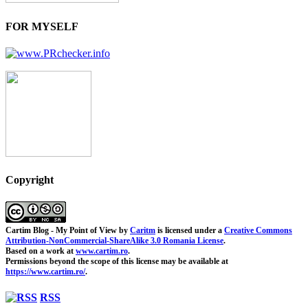
FOR MYSELF
Copyright
Cartim Blog - My Point of View
by
Caritm
is licensed under a
Creative Commons
Attribution-NonCommercial-ShareAlike 3.0 Romania License
.
Based on a work at
www.cartim.ro
.
Permissions beyond the scope of this license may be available at
https://www.cartim.ro/
.
RSS