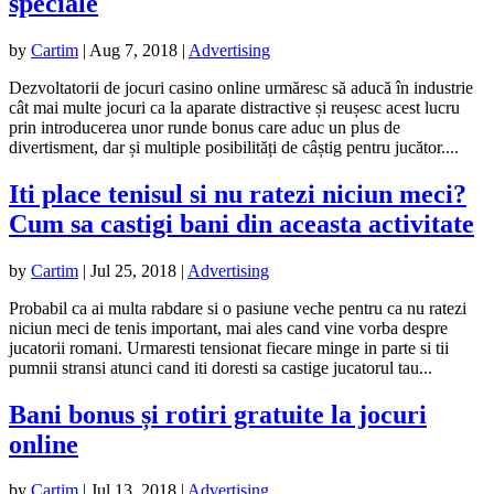
speciale
by
Cartim
|
Aug 7, 2018
|
Advertising
Dezvoltatorii de jocuri casino online urmăresc să aducă în industrie
cât mai multe jocuri ca la aparate distractive și reușesc acest lucru
prin introducerea unor runde bonus care aduc un plus de
divertisment, dar și multiple posibilități de câștig pentru jucător....
Iti place tenisul si nu ratezi niciun meci?
Cum sa castigi bani din aceasta activitate
by
Cartim
|
Jul 25, 2018
|
Advertising
Probabil ca ai multa rabdare si o pasiune veche pentru ca nu ratezi
niciun meci de tenis important, mai ales cand vine vorba despre
jucatorii romani. Urmaresti tensionat fiecare minge in parte si tii
pumnii stransi atunci cand iti doresti sa castige jucatorul tau...
Bani bonus și rotiri gratuite la jocuri
online
by
Cartim
|
Jul 13, 2018
|
Advertising