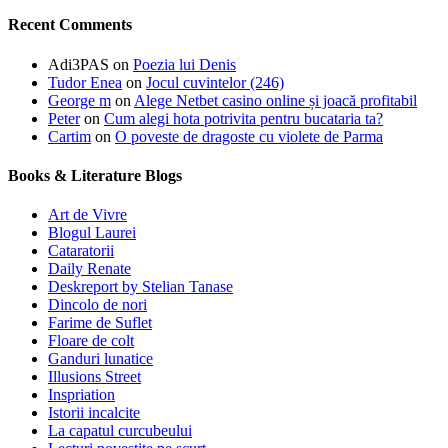
Recent Comments
Adi3PAS
on
Poezia lui Denis
Tudor Enea
on
Jocul cuvintelor (246)
George m
on
Alege Netbet casino online și joacă profitabil
Peter
on
Cum alegi hota potrivita pentru bucataria ta?
Cartim
on
O poveste de dragoste cu violete de Parma
Books & Literature Blogs
Art de Vivre
Blogul Laurei
Cataratorii
Daily Renate
Deskreport by Stelian Tanase
Dincolo de nori
Farime de Suflet
Floare de colt
Ganduri lunatice
Illusions Street
Inspriation
Istorii incalcite
La capatul curcubeului