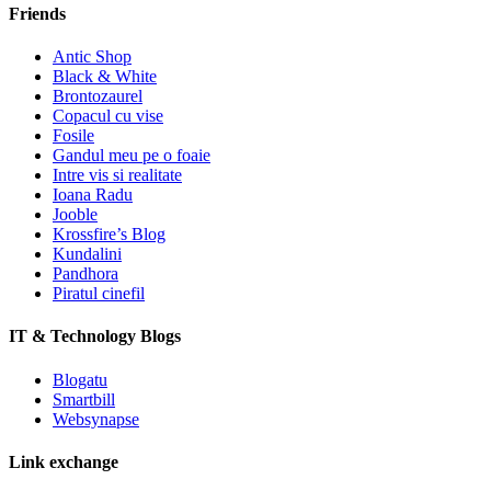
Friends
Antic Shop
Black & White
Brontozaurel
Copacul cu vise
Fosile
Gandul meu pe o foaie
Intre vis si realitate
Ioana Radu
Jooble
Krossfire’s Blog
Kundalini
Pandhora
Piratul cinefil
IT & Technology Blogs
Blogatu
Smartbill
Websynapse
Link exchange