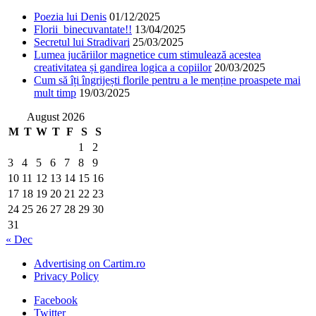
Poezia lui Denis
01/12/2025
Florii binecuvantate!!
13/04/2025
Secretul lui Stradivari
25/03/2025
Lumea jucăriilor magnetice cum stimulează acestea
creativitatea și gandirea logica a copiilor
20/03/2025
Cum să îți îngrijești florile pentru a le menține proaspete mai
mult timp
19/03/2025
August 2026
M
T
W
T
F
S
S
1
2
3
4
5
6
7
8
9
10
11
12
13
14
15
16
17
18
19
20
21
22
23
24
25
26
27
28
29
30
31
« Dec
Advertising on Cartim.ro
Privacy Policy
Facebook
Twitter