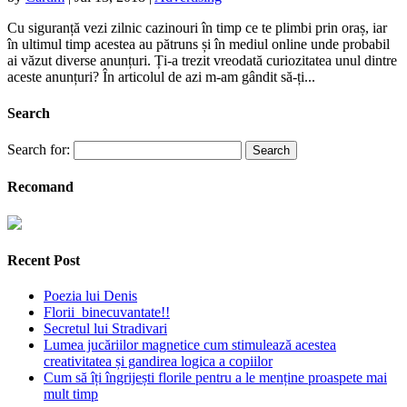
Cu siguranță vezi zilnic cazinouri în timp ce te plimbi prin oraș, iar
în ultimul timp acestea au pătruns și în mediul online unde probabil
ai văzut diverse anunțuri. Ți-a trezit vreodată curiozitatea unul dintre
aceste anunțuri? În articolul de azi m-am gândit să-ți...
Search
Search for:
Recomand
Recent Post
Poezia lui Denis
Florii binecuvantate!!
Secretul lui Stradivari
Lumea jucăriilor magnetice cum stimulează acestea
creativitatea și gandirea logica a copiilor
Cum să îți îngrijești florile pentru a le menține proaspete mai
mult timp