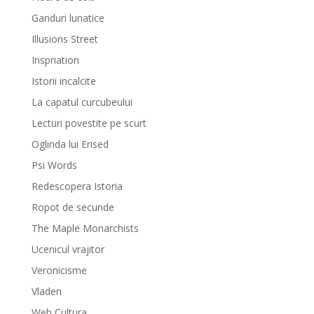
Ganduri lunatice
Illusions Street
Inspriation
Istorii incalcite
La capatul curcubeului
Lecturi povestite pe scurt
Oglinda lui Erised
Psi Words
Redescopera Istoria
Ropot de secunde
The Maple Monarchists
Ucenicul vrajitor
Veronicisme
Vladen
Web Cultura