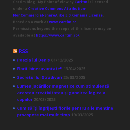
Cartim Blog - My Point of View
by
Caritm
is licensed
under a
Creative Commons Attribution-
NonCommercial-ShareAlike 3.0 Romania License
.
Based on a work at
www.cartim.ro
.
Permissions beyond the scope of this license may be
available at
https://www.cartim.ro/
.
RSS
Poezia lui Denis
01/12/2025
Florii binecuvantate!!
13/04/2025
Secretul lui Stradivari
25/03/2025
Lumea jucăriilor magnetice cum stimulează
acestea creativitatea și gandirea logica a
copiilor
20/03/2025
Cum să îți îngrijești florile pentru a le menține
proaspete mai mult timp
19/03/2025