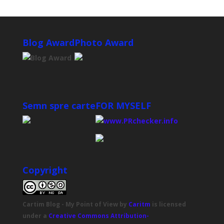
Blog Award
Photo Award
Semn spre carte
FOR MYSELF
Copyright
Cartim Blog - My Point of View
by
Caritm
is licensed
under a
Creative Commons Attribution-