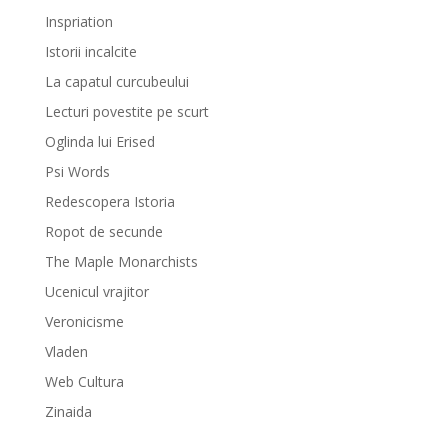
Inspriation
Istorii incalcite
La capatul curcubeului
Lecturi povestite pe scurt
Oglinda lui Erised
Psi Words
Redescopera Istoria
Ropot de secunde
The Maple Monarchists
Ucenicul vrajitor
Veronicisme
Vladen
Web Cultura
Zinaida