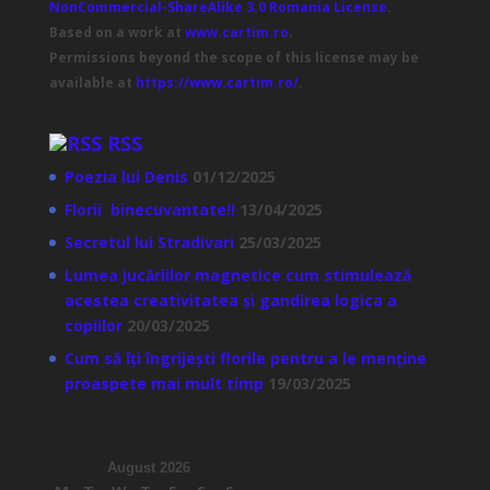
NonCommercial-ShareAlike 3.0 Romania License
.
Based on a work at
www.cartim.ro
.
Permissions beyond the scope of this license may be
available at
https://www.cartim.ro/
.
RSS
Poezia lui Denis
01/12/2025
Florii binecuvantate!!
13/04/2025
Secretul lui Stradivari
25/03/2025
Lumea jucăriilor magnetice cum stimulează
acestea creativitatea și gandirea logica a
copiilor
20/03/2025
Cum să îți îngrijești florile pentru a le menține
proaspete mai mult timp
19/03/2025
August 2026