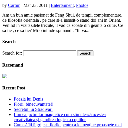
by
Cartim
|
Mar 23, 2011
|
Entertaiment
,
Photos
Am un bun amic pasionat de Feng Shui, de terapii complementare,
de filosofia orientala , pe care si-a insusit-o stand doi ani in Orient.
Venind in vizitazilele trecute, il vad ca scoate din geanta o cutie. Ce
sa fie , ce sa fie? Mi-o intinde spunand : “Iti va...
Search
Search for:
Recomand
Recent Post
Poezia lui Denis
Florii binecuvantate!!
Secretul lui Stradivari
Lumea jucăriilor magnetice cum stimulează acestea
creativitatea și gandirea logica a copiilor
Cum să îți îngrijești florile pentru a le menține proaspete mai