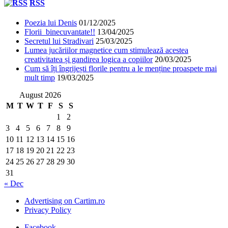
RSS
Poezia lui Denis
01/12/2025
Florii binecuvantate!!
13/04/2025
Secretul lui Stradivari
25/03/2025
Lumea jucăriilor magnetice cum stimulează acestea
creativitatea și gandirea logica a copiilor
20/03/2025
Cum să îți îngrijești florile pentru a le menține proaspete mai
mult timp
19/03/2025
August 2026
M
T
W
T
F
S
S
1
2
3
4
5
6
7
8
9
10
11
12
13
14
15
16
17
18
19
20
21
22
23
24
25
26
27
28
29
30
31
« Dec
Advertising on Cartim.ro
Privacy Policy
Facebook