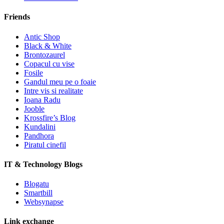
Friends
Antic Shop
Black & White
Brontozaurel
Copacul cu vise
Fosile
Gandul meu pe o foaie
Intre vis si realitate
Ioana Radu
Jooble
Krossfire’s Blog
Kundalini
Pandhora
Piratul cinefil
IT & Technology Blogs
Blogatu
Smartbill
Websynapse
Link exchange