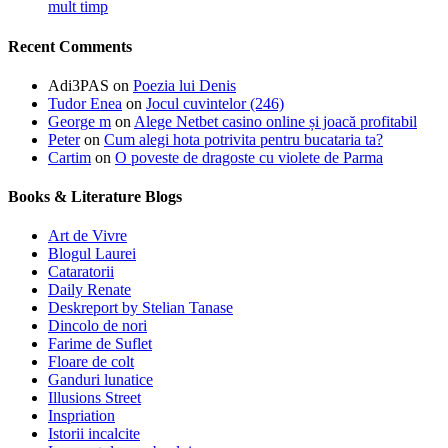
mult timp
Recent Comments
Adi3PAS
on
Poezia lui Denis
Tudor Enea
on
Jocul cuvintelor (246)
George m
on
Alege Netbet casino online și joacă profitabil
Peter
on
Cum alegi hota potrivita pentru bucataria ta?
Cartim
on
O poveste de dragoste cu violete de Parma
Books & Literature Blogs
Art de Vivre
Blogul Laurei
Cataratorii
Daily Renate
Deskreport by Stelian Tanase
Dincolo de nori
Farime de Suflet
Floare de colt
Ganduri lunatice
Illusions Street
Inspriation
Istorii incalcite