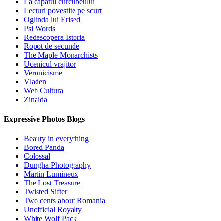
La capatul curcubeului
Lecturi povestite pe scurt
Oglinda lui Erised
Psi Words
Redescopera Istoria
Ropot de secunde
The Maple Monarchists
Ucenicul vrajitor
Veronicisme
Vladen
Web Cultura
Zinaida
Expressive Photos Blogs
Beauty in everything
Bored Panda
Colossal
Dungha Photography
Martin Lumineux
The Lost Treasure
Twisted Sifter
Two cents about Romania
Unofficial Royalty
White Wolf Pack