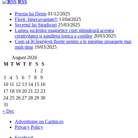
RSS
Poezia lui Denis
01/12/2025
Florii binecuvantate!!
13/04/2025
Secretul lui Stradivari
25/03/2025
Lumea jucăriilor magnetice cum stimulează acestea
creativitatea și gandirea logica a copiilor
20/03/2025
Cum să îți îngrijești florile pentru a le menține proaspete mai
mult timp
19/03/2025
August 2026
M
T
W
T
F
S
S
1
2
3
4
5
6
7
8
9
10
11
12
13
14
15
16
17
18
19
20
21
22
23
24
25
26
27
28
29
30
31
« Dec
Advertising on Cartim.ro
Privacy Policy
Facebook