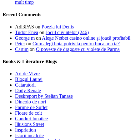
mult timp
Recent Comments
Adi3PAS
on
Poezia lui Denis
Tudor Enea
on
Jocul cuvintelor (246)
George m
on
Alege Netbet casino online și joacă profitabil
Peter
on
Cum alegi hota potrivita pentru bucataria ta?
Cartim
on
O poveste de dragoste cu violete de Parma
Books & Literature Blogs
Art de Vivre
Blogul Laurei
Cataratorii
Daily Renate
Deskreport by Stelian Tanase
Dincolo de nori
Farime de Suflet
Floare de colt
Ganduri lunatice
Illusions Street
Inspriation
Istorii incalcite