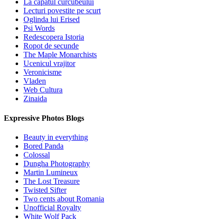
La capatul curcubeului
Lecturi povestite pe scurt
Oglinda lui Erised
Psi Words
Redescopera Istoria
Ropot de secunde
The Maple Monarchists
Ucenicul vrajitor
Veronicisme
Vladen
Web Cultura
Zinaida
Expressive Photos Blogs
Beauty in everything
Bored Panda
Colossal
Dungha Photography
Martin Lumineux
The Lost Treasure
Twisted Sifter
Two cents about Romania
Unofficial Royalty
White Wolf Pack