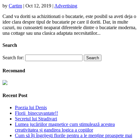
by
Cartim
|
Oct 12, 2019
|
Advertising
Cand va doriti sa achizitionati o bucatarie, este posibil sa aveti deja o
idee clara despre tipul de bucatarie pe care il doriti. Dar, in multe
cazuri, nu cunoasteti neaparat diferentele dintre o bucatarie moderna,
una cottage sau una clasica adaptata necesitatilor...
Search
Search for:
Recomand
Recent Post
Poezia lui Denis
Florii binecuvantate!!
Secretul lui Stradivari
Lumea jucăriilor magnetice cum stimulează acestea
creativitatea și gandirea logica a copiilor
Cum să îți îngrijești florile pentru a le menține proaspete mai