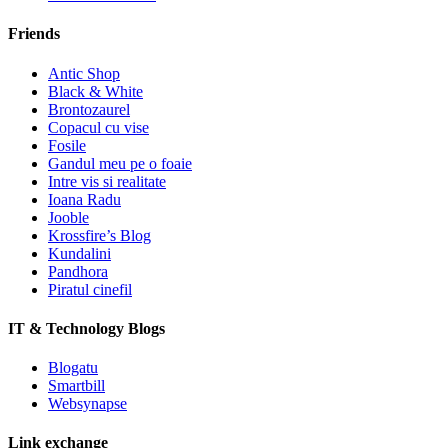
Friends
Antic Shop
Black & White
Brontozaurel
Copacul cu vise
Fosile
Gandul meu pe o foaie
Intre vis si realitate
Ioana Radu
Jooble
Krossfire’s Blog
Kundalini
Pandhora
Piratul cinefil
IT & Technology Blogs
Blogatu
Smartbill
Websynapse
Link exchange