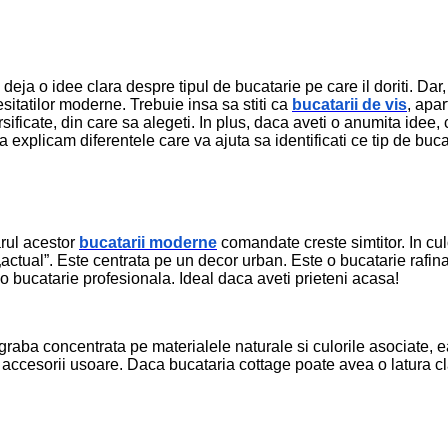
 deja o idee clara despre tipul de bucatarie pe care il doriti. Dar
itatilor moderne. Trebuie insa sa stiti ca
bucatarii de vis
, apar
ficate, din care sa alegeti. In plus, daca aveti o anumita idee, c
va explicam diferentele care va ajuta sa identificati ce tip de buca
rul acestor
bucatarii moderne
comandate creste simtitor. In culor
tual”. Este centrata pe un decor urban. Este o bucatarie rafinat
-o bucatarie profesionala. Ideal daca aveti prieteni acasa!
graba concentrata pe materialele naturale si culorile asociate, ea
i accesorii usoare. Daca bucataria cottage poate avea o latura c