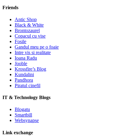
Friends
Antic Shop
Black & White
Brontozaurel
Copacul cu vise
Fosile
Gandul meu pe o foaie
Intre vis si realitate
Ioana Radu
Jooble
Krossfire’s Blog
Kundalini
Pandhora
Piratul cinefil
IT & Technology Blogs
Blogatu
Smartbill
Websynapse
Link exchange