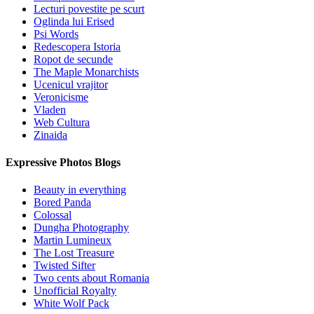
Lecturi povestite pe scurt
Oglinda lui Erised
Psi Words
Redescopera Istoria
Ropot de secunde
The Maple Monarchists
Ucenicul vrajitor
Veronicisme
Vladen
Web Cultura
Zinaida
Expressive Photos Blogs
Beauty in everything
Bored Panda
Colossal
Dungha Photography
Martin Lumineux
The Lost Treasure
Twisted Sifter
Two cents about Romania
Unofficial Royalty
White Wolf Pack