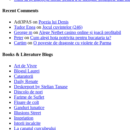
Recent Comments
Adi3PAS
on
Poezia lui Denis
Tudor Enea
on
Jocul cuvintelor (246)
George m
on
Alege Netbet casino online și joacă profitabil
Peter
on
Cum alegi hota potrivita pentru bucataria ta?
Cartim
on
O poveste de dragoste cu violete de Parma
Books & Literature Blogs
Art de Vivre
Blogul Laurei
Cataratorii
Daily Renate
Deskreport by Stelian Tanase
Dincolo de nori
Farime de Suflet
Floare de colt
Ganduri lunatice
Illusions Street
Inspriation
Istorii incalcite
La capatul curcubeului