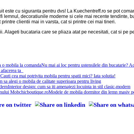
izuit este cu siguranta pentru dvs! La Kuechentreff.ro se pot com
 fi lemnul, decoratiunile moderne si cele mai recente tendinte, bu
intre clientii mai in varsta, cat si printre cei mai tineri.
arii. Alageti bucataria care se pliaza atat pe necesitati, cat si pe 
Nu mai ai loc pentru ustensilele din bucatarie? 
 afacerea ta
Cauti cea mai potrivita mobila pentru spatii mici? Iata solutia!
 sa alegi o mobila de calitate superioara pentru living
Interior design: cum sa iti amenajezi locuinta in stil clasic-modern
Modele de mobila dormitor din lemn masiv p