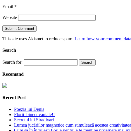
Email
*
Website
This site uses Akismet to reduce spam.
Learn how your comment data 
Search
Search for:
Recomand
Recent Post
Poezia lui Denis
Florii binecuvantate!!
Secretul lui Stradivari
Lumea jucăriilor magnetice cum stimulează acestea creativitatea 
Cum să îți îngrijești florile pentru a le menține proaspete mai mu