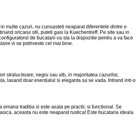
, in multe cazuri, nu cunoasteti neaparat diferentele dintre o
tinand oricarui stil, puteti gasi la Kuechentreff. Pe site sau in
onfiguratorul de bucatarii va sta la dispozitie pentru a va face
tarie vi se potriveste cel mai bine.
i stralucitoare, negru sau alb, in ​​majoritatea cazurilor,
a, lasand doar esentialul si eleganta sa se vada. Intrand intr-o
 emana traditia si este axata pe practic si functional. Se
lasica, aceasta nu este neaparat rustica! Este bucataria ideala