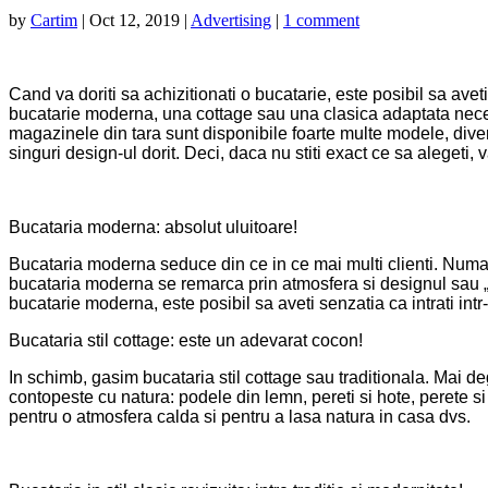
by
Cartim
|
Oct 12, 2019
|
Advertising
|
1 comment
Cand va doriti sa achizitionati o bucatarie, este posibil sa aveti
bucatarie moderna, una cottage sau una clasica adaptata neces
magazinele din tara sunt disponibile foarte multe modele, diversi
singuri design-ul dorit. Deci, daca nu stiti exact ce sa alegeti, 
Bucataria moderna: absolut uluitoare!
Bucataria moderna seduce din ce in ce mai multi clienti. Numa
bucataria moderna se remarca prin atmosfera si designul sau „ac
bucatarie moderna, este posibil sa aveti senzatia ca intrati intr
Bucataria stil cottage: este un adevarat cocon!
In schimb, gasim bucataria stil cottage sau traditionala. Mai de
contopeste cu natura: podele din lemn, pereti si hote, perete s
pentru o atmosfera calda si pentru a lasa natura in casa dvs.