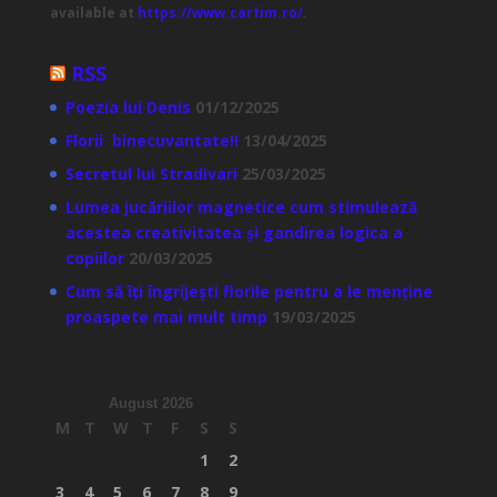
available at
https://www.cartim.ro/
.
RSS
Poezia lui Denis
01/12/2025
Florii binecuvantate!!
13/04/2025
Secretul lui Stradivari
25/03/2025
Lumea jucăriilor magnetice cum stimulează
acestea creativitatea și gandirea logica a
copiilor
20/03/2025
Cum să îți îngrijești florile pentru a le menține
proaspete mai mult timp
19/03/2025
August 2026
M
T
W
T
F
S
S
1
2
3
4
5
6
7
8
9