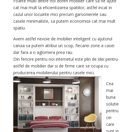
Foarte multi dintre noi dorim mobilier care sa ne ajute
cat mai mult la eficientizarea spatiilor, astfel incat in
cazul unor locuinte mici precum garsonierele sau
casele minimaliste, sa putem economisii cat mai mult
spatiu.
Avem astfel nevoie de mobilier inteligent cu ajutorul
caruia sa putem atribui un scop, fiecarei zone a casei
dar fara a o aglomera prea rau.
Din fericire pentru noi internetul este plin de idei pentru
astfel de mobilier dar si de firme care se ocupa cu
producerea
mobilierului pentru casele mici.
Cea
mai
buna
solutie
pentru
cei
care
sunt in