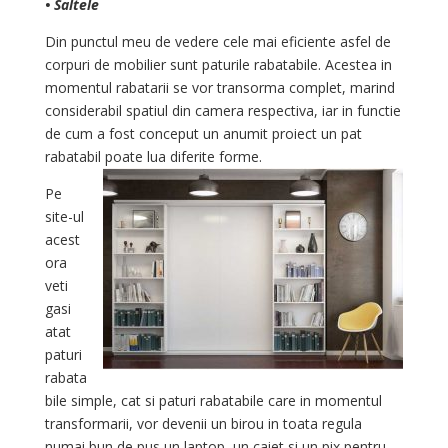
• Saltele
Din punctul meu de vedere cele mai eficiente asfel de
corpuri de mobilier sunt paturile rabatabile. Acestea in
momentul rabatarii se vor transorma complet, marind
considerabil spatiul din camera respectiva, iar in functie
de cum a fost conceput un anumit proiect un pat
rabatabil poate lua diferite forme.
Pe
site-ul
acest
ora
veti
gasi
atat
paturi
rabata
bile simple, cat si paturi rabatabile care in momentul
transformarii, vor devenii un birou in toata regula
numai bun de pus un laptop, un caiet si un pix pentru