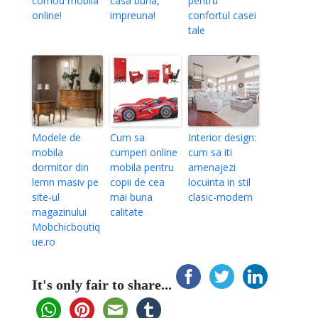
comod mobila
casa buna,
pentru
online!
impreuna!
confortul casei
tale
Modele de
Cum sa
Interior design:
mobila
cumperi online
cum sa iti
dormitor din
mobila pentru
amenajezi
lemn masiv pe
copii de cea
locuinta in stil
site-ul
mai buna
clasic-modern
magazinului
calitate
Mobchicboutiq
ue.ro
It's only fair to share...