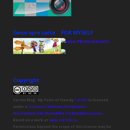
Semn spre carte
FOR MYSELF
Copyright
Cartim Blog - My Point of View
by
Caritm
is licensed
under a
Creative Commons Attribution-
NonCommercial-ShareAlike 3.0 Romania License
.
Based on a work at
www.cartim.ro
.
Permissions beyond the scope of this license may be