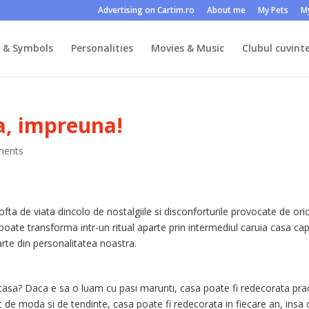
Advertising on Cartim.ro
About me
My Pets
M
s & Symbols
Personalities
Movies & Music
Clubul cuvinte
, impreuna!
ments
ta de viata dincolo de nostalgiile si disconforturile provocate de ori
poate transforma intr-un ritual aparte prin intermediul caruia casa ca
arte din personalitatea noastra.
asa? Daca e sa o luam cu pasi marunti, casa poate fi redecorata prac
t de moda si de tendinte, casa poate fi redecorata in fiecare an, insa