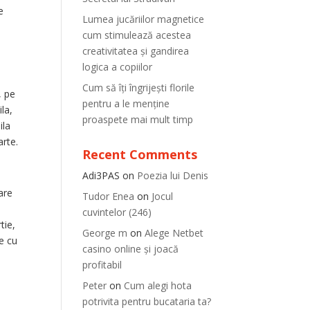
e
Lumea jucăriilor magnetice
l
cum stimulează acestea
creativitatea și gandirea
logica a copiilor
Cum să îți îngrijești florile
, pe
pentru a le menține
la,
proaspete mai mult timp
ila
arte.
Recent Comments
Adi3PAS
on
Poezia lui Denis
care
Tudor Enea
on
Jocul
cuvintelor (246)
tie,
George m
on
Alege Netbet
le cu
casino online și joacă
profitabil
Peter
on
Cum alegi hota
potrivita pentru bucataria ta?