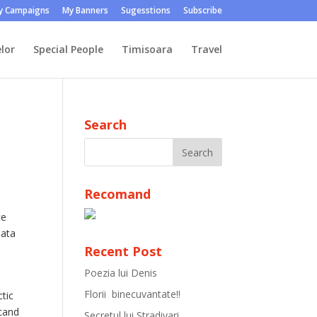
y Campaigns
My Banners
Sugesstions
Subscribe
lor
Special People
Timisoara
Travel
Search
Recomand
ce
pata
Recent Post
Poezia lui Denis
Florii binecuvantate!!
tic
 cand
Secretul lui Stradivari