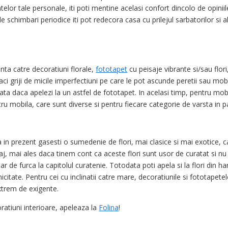
telor tale personale, iti poti mentine acelasi confort dincolo de opiniil
e schimbari periodice iti pot redecora casa cu prilejul sarbatorilor si a
nta catre decoratiuni florale,
fototapet
cu peisaje vibrante si/sau flori
aci griji de micile imperfectiuni pe care le pot ascunde peretii sau mobi
ata daca apelezi la un astfel de fototapet. In acelasi timp, pentru mob
u mobila, care sunt diverse si pentru fiecare categorie de varsta in p
 ca in prezent gasesti o sumedenie de flori, mai clasice si mai exotice, 
taj, mai ales daca tinem cont ca aceste flori sunt usor de curatat si nu
 de furca la capitolul curatenie. Totodata poti apela si la flori din har
citate. Pentru cei cu inclinatii catre mare, decoratiunile si fototapete
xtrem de exigente.
ratiuni interioare, apeleaza la
Folina
!