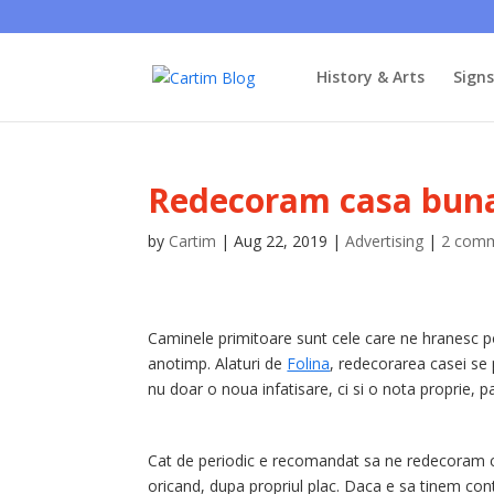
History & Arts
Sign
Redecoram casa buna
by
Cartim
|
Aug 22, 2019
|
Advertising
|
2 com
Caminele primitoare sunt cele care ne hranesc pof
anotimp. Alaturi de
Folina
, redecorarea casei se 
nu doar o noua infatisare, ci si o nota proprie, p
Cat de periodic e recomandat sa ne redecoram c
oricand, dupa propriul plac. Daca e sa tinem con