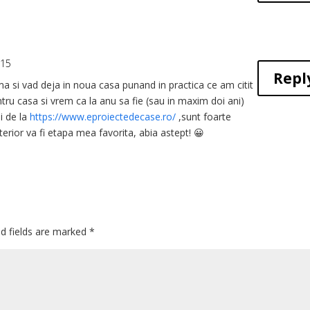
:15
Repl
 si vad deja in noua casa punand in practica ce am citit
tru casa si vrem ca la anu sa fie (sau in maxim doi ani)
i de la
https://www.eproiectedecase.ro/
,sunt foarte
terior va fi etapa mea favorita, abia astept! 😀
ed fields are marked
*