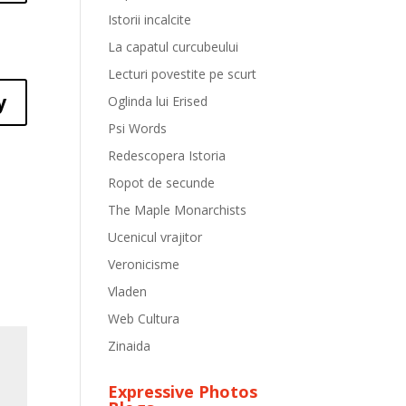
Istorii incalcite
La capatul curcubeului
Lecturi povestite pe scurt
y
Oglinda lui Erised
Psi Words
Redescopera Istoria
Ropot de secunde
The Maple Monarchists
Ucenicul vrajitor
Veronicisme
Vladen
Web Cultura
Zinaida
Expressive Photos