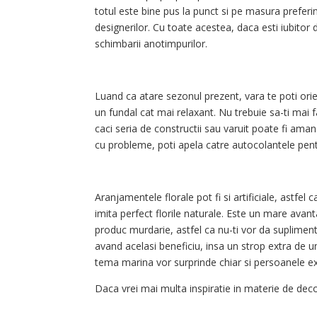
totul este bine pus la punct si pe masura preferin
designerilor. Cu toate acestea, daca esti iubitor d
schimbarii anotimpurilor.
Luand ca atare sezonul prezent, vara te poti orie
un fundal cat mai relaxant. Nu trebuie sa-ti mai f
caci seria de constructii sau varuit poate fi aman
cu probleme, poti apela catre autocolantele pentr
Aranjamentele florale pot fi si artificiale, astfel
imita perfect florile naturale. Este un mare avan
produc murdarie, astfel ca nu-ti vor da suplimentar
avand acelasi beneficiu, insa un strop extra de uni
tema marina vor surprinde chiar si persoanele e
Daca vrei mai multa inspiratie in materie de deco