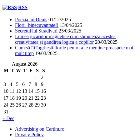
RSS
Poezia lui Denis
01/12/2025
Florii binecuvantate!!
13/04/2025
Secretul lui Stradivari
25/03/2025
Lumea jucăriilor magnetice cum stimulează acestea
creativitatea și gandirea logica a copiilor
20/03/2025
Cum să îți îngrijești florile pentru a le menține proaspete mai
mult timp
19/03/2025
August 2026
M
T
W
T
F
S
S
1
2
3
4
5
6
7
8
9
10
11
12
13
14
15
16
17
18
19
20
21
22
23
24
25
26
27
28
29
30
31
« Dec
Advertising on Cartim.ro
Privacy Policy