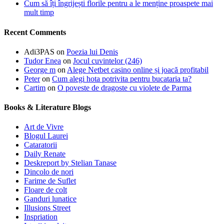
Cum să îți îngrijești florile pentru a le menține proaspete mai
mult timp
Recent Comments
Adi3PAS
on
Poezia lui Denis
Tudor Enea
on
Jocul cuvintelor (246)
George m
on
Alege Netbet casino online și joacă profitabil
Peter
on
Cum alegi hota potrivita pentru bucataria ta?
Cartim
on
O poveste de dragoste cu violete de Parma
Books & Literature Blogs
Art de Vivre
Blogul Laurei
Cataratorii
Daily Renate
Deskreport by Stelian Tanase
Dincolo de nori
Farime de Suflet
Floare de colt
Ganduri lunatice
Illusions Street
Inspriation