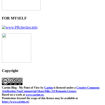
FOR MYSELF
Copyright
Cartim Blog - My Point of View
by
Caritm
is licensed under a
Creative Commons
Attribution-NonCommercial-ShareAlike 3.0 Romania License
.
Based on a work at
www.cartim.ro
.
Permissions beyond the scope of this license may be available at
https://www.cartim.ro/
.