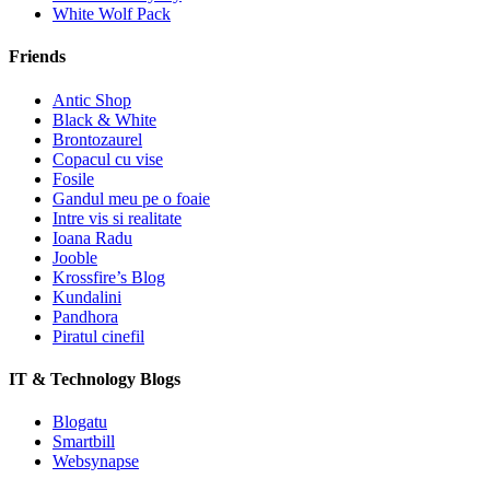
White Wolf Pack
Friends
Antic Shop
Black & White
Brontozaurel
Copacul cu vise
Fosile
Gandul meu pe o foaie
Intre vis si realitate
Ioana Radu
Jooble
Krossfire’s Blog
Kundalini
Pandhora
Piratul cinefil
IT & Technology Blogs
Blogatu
Smartbill
Websynapse