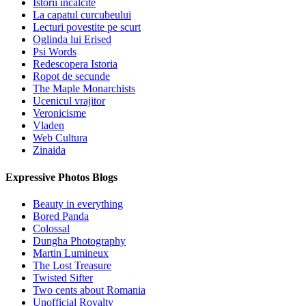
Istorii incalcite
La capatul curcubeului
Lecturi povestite pe scurt
Oglinda lui Erised
Psi Words
Redescopera Istoria
Ropot de secunde
The Maple Monarchists
Ucenicul vrajitor
Veronicisme
Vladen
Web Cultura
Zinaida
Expressive Photos Blogs
Beauty in everything
Bored Panda
Colossal
Dungha Photography
Martin Lumineux
The Lost Treasure
Twisted Sifter
Two cents about Romania
Unofficial Royalty