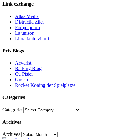
Link exchange
Atlas Media
Distractia Zilei
Foraje puturi
La unison
Libraria de vinuri
Pets Blogs
Acvarist
Barking Blog
Cu Pisici
Griska
Rocket-Koning der Spielplatze
Categories
Categories
Archives
Archives
30