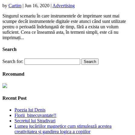
by
Cartim
|
Jun 16, 2020
|
Advertising
Singurul scenariu în care instrumentele de imprimare sunt mai
scumpe decât instrumentele digitale este atunci când sunt utilizate
pentru o perioadă îndelungată de timp, fără a exista un volum
suficient. Ceea ce înseamnă asta, în termeni simpli, este că nu
imprimați...
Search
Search for:
Recomand
Recent Post
Poezia lui Denis
Florii binecuvantate!!
Secretul lui Stradivari
Lumea jucăriilor magnetice cum stimulează acestea
creativitatea și gandirea logica a copiilor