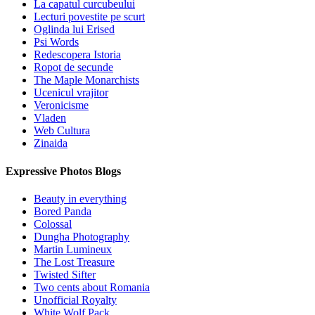
La capatul curcubeului
Lecturi povestite pe scurt
Oglinda lui Erised
Psi Words
Redescopera Istoria
Ropot de secunde
The Maple Monarchists
Ucenicul vrajitor
Veronicisme
Vladen
Web Cultura
Zinaida
Expressive Photos Blogs
Beauty in everything
Bored Panda
Colossal
Dungha Photography
Martin Lumineux
The Lost Treasure
Twisted Sifter
Two cents about Romania
Unofficial Royalty
White Wolf Pack