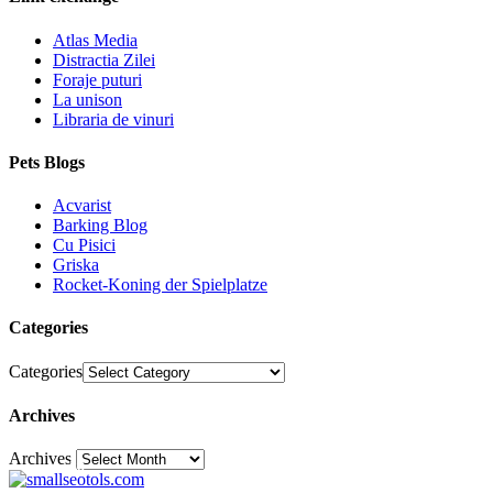
Atlas Media
Distractia Zilei
Foraje puturi
La unison
Libraria de vinuri
Pets Blogs
Acvarist
Barking Blog
Cu Pisici
Griska
Rocket-Koning der Spielplatze
Categories
Categories
Archives
Archives
30