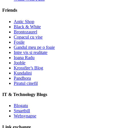
Friends
Antic Shop
Black & White
Brontozaurel
Copacul cu vise
Fosile
Gandul meu pe o foaie
Intre vis si realitate
Ioana Radu
Jooble
Krossfire’s Blog
Kundalini
Pandhora
Piratul cinefil
IT & Technology Blogs
Blogatu
Smartbill
Websynapse
Link exchange