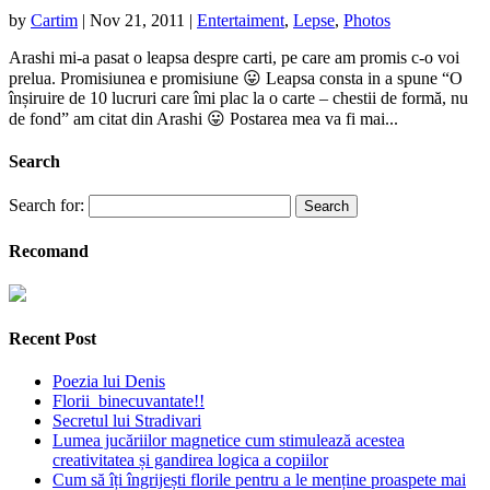
by
Cartim
|
Nov 21, 2011
|
Entertaiment
,
Lepse
,
Photos
Arashi mi-a pasat o leapsa despre carti, pe care am promis c-o voi
prelua. Promisiunea e promisiune 😛 Leapsa consta in a spune “O
înșiruire de 10 lucruri care îmi plac la o carte – chestii de formă, nu
de fond” am citat din Arashi 😛 Postarea mea va fi mai...
Search
Search for:
Recomand
Recent Post
Poezia lui Denis
Florii binecuvantate!!
Secretul lui Stradivari
Lumea jucăriilor magnetice cum stimulează acestea
creativitatea și gandirea logica a copiilor
Cum să îți îngrijești florile pentru a le menține proaspete mai