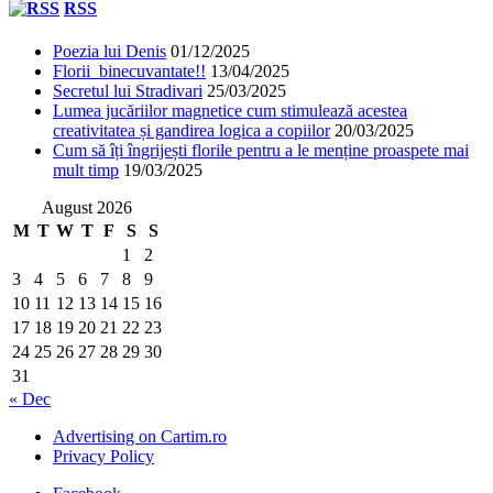
RSS
Poezia lui Denis
01/12/2025
Florii binecuvantate!!
13/04/2025
Secretul lui Stradivari
25/03/2025
Lumea jucăriilor magnetice cum stimulează acestea
creativitatea și gandirea logica a copiilor
20/03/2025
Cum să îți îngrijești florile pentru a le menține proaspete mai
mult timp
19/03/2025
August 2026
M
T
W
T
F
S
S
1
2
3
4
5
6
7
8
9
10
11
12
13
14
15
16
17
18
19
20
21
22
23
24
25
26
27
28
29
30
31
« Dec
Advertising on Cartim.ro
Privacy Policy