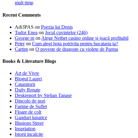
mult timp
Recent Comments
Adi3PAS
on
Poezia lui Denis
Tudor Enea
on
Jocul cuvintelor (246)
George m
on
Alege Netbet casino online și joacă profitabil
Peter
on
Cum alegi hota potrivita pentru bucataria ta?
Cartim
on
O poveste de dragoste cu violete de Parma
Books & Literature Blogs
Art de Vivre
Blogul Laurei
Cataratorii
Daily Renate
Deskreport by Stelian Tanase
Dincolo de nori
Farime de Suflet
Floare de colt
Ganduri lunatice
Illusions Street
Inspriation
Istorii incalcite