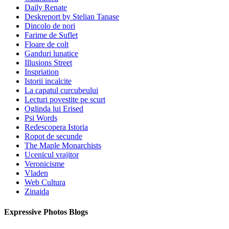
Daily Renate
Deskreport by Stelian Tanase
Dincolo de nori
Farime de Suflet
Floare de colt
Ganduri lunatice
Illusions Street
Inspriation
Istorii incalcite
La capatul curcubeului
Lecturi povestite pe scurt
Oglinda lui Erised
Psi Words
Redescopera Istoria
Ropot de secunde
The Maple Monarchists
Ucenicul vrajitor
Veronicisme
Vladen
Web Cultura
Zinaida
Expressive Photos Blogs