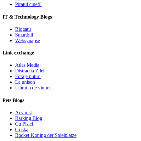
Piratul cinefil
IT & Technology Blogs
Blogatu
Smartbill
Websynapse
Link exchange
Atlas Media
Distractia Zilei
Foraje puturi
La unison
Libraria de vinuri
Pets Blogs
Acvarist
Barking Blog
Cu Pisici
Griska
Rocket-Koning der Spielplatze