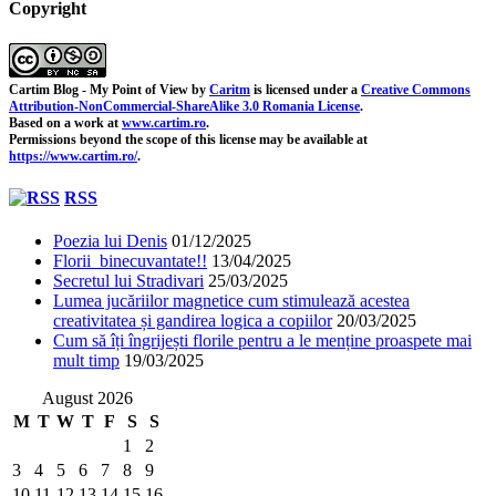
Copyright
Cartim Blog - My Point of View
by
Caritm
is licensed under a
Creative Commons
Attribution-NonCommercial-ShareAlike 3.0 Romania License
.
Based on a work at
www.cartim.ro
.
Permissions beyond the scope of this license may be available at
https://www.cartim.ro/
.
RSS
Poezia lui Denis
01/12/2025
Florii binecuvantate!!
13/04/2025
Secretul lui Stradivari
25/03/2025
Lumea jucăriilor magnetice cum stimulează acestea
creativitatea și gandirea logica a copiilor
20/03/2025
Cum să îți îngrijești florile pentru a le menține proaspete mai
mult timp
19/03/2025
August 2026
M
T
W
T
F
S
S
1
2
3
4
5
6
7
8
9
10
11
12
13
14
15
16