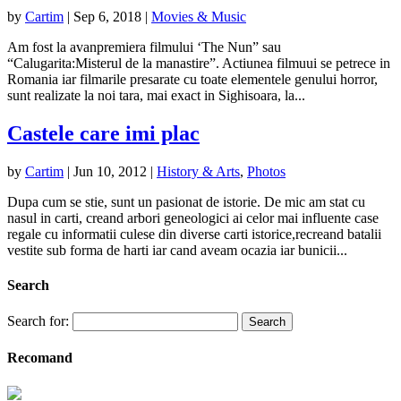
by
Cartim
|
Sep 6, 2018
|
Movies & Music
Am fost la avanpremiera filmului ‘The Nun” sau
“Calugarita:Misterul de la manastire”. Actiunea filmuui se petrece in
Romania iar filmarile presarate cu toate elementele genului horror,
sunt realizate la noi tara, mai exact in Sighisoara, la...
Castele care imi plac
by
Cartim
|
Jun 10, 2012
|
History & Arts
,
Photos
Dupa cum se stie, sunt un pasionat de istorie. De mic am stat cu
nasul in carti, creand arbori geneologici ai celor mai influente case
regale cu informatii culese din diverse carti istorice,recreand batalii
vestite sub forma de harti iar cand aveam ocazia iar bunicii...
Search
Search for:
Recomand