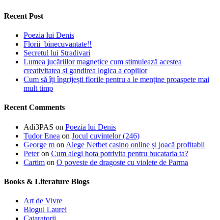
Recent Post
Poezia lui Denis
Florii binecuvantate!!
Secretul lui Stradivari
Lumea jucăriilor magnetice cum stimulează acestea
creativitatea și gandirea logica a copiilor
Cum să îți îngrijești florile pentru a le menține proaspete mai
mult timp
Recent Comments
Adi3PAS
on
Poezia lui Denis
Tudor Enea
on
Jocul cuvintelor (246)
George m
on
Alege Netbet casino online și joacă profitabil
Peter
on
Cum alegi hota potrivita pentru bucataria ta?
Cartim
on
O poveste de dragoste cu violete de Parma
Books & Literature Blogs
Art de Vivre
Blogul Laurei
Cataratorii