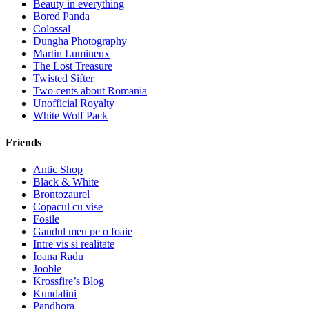
Beauty in everything
Bored Panda
Colossal
Dungha Photography
Martin Lumineux
The Lost Treasure
Twisted Sifter
Two cents about Romania
Unofficial Royalty
White Wolf Pack
Friends
Antic Shop
Black & White
Brontozaurel
Copacul cu vise
Fosile
Gandul meu pe o foaie
Intre vis si realitate
Ioana Radu
Jooble
Krossfire’s Blog
Kundalini
Pandhora