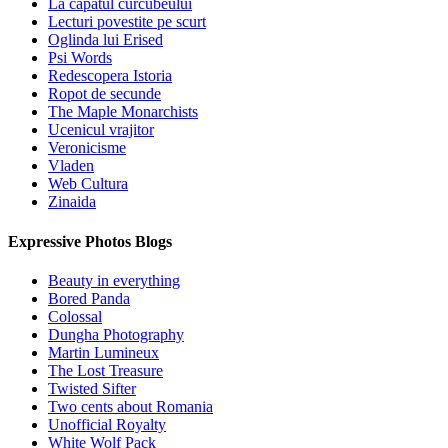
La capatul curcubeului
Lecturi povestite pe scurt
Oglinda lui Erised
Psi Words
Redescopera Istoria
Ropot de secunde
The Maple Monarchists
Ucenicul vrajitor
Veronicisme
Vladen
Web Cultura
Zinaida
Expressive Photos Blogs
Beauty in everything
Bored Panda
Colossal
Dungha Photography
Martin Lumineux
The Lost Treasure
Twisted Sifter
Two cents about Romania
Unofficial Royalty
White Wolf Pack