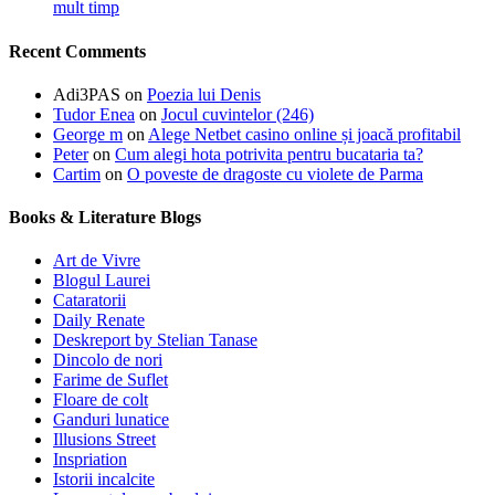
mult timp
Recent Comments
Adi3PAS
on
Poezia lui Denis
Tudor Enea
on
Jocul cuvintelor (246)
George m
on
Alege Netbet casino online și joacă profitabil
Peter
on
Cum alegi hota potrivita pentru bucataria ta?
Cartim
on
O poveste de dragoste cu violete de Parma
Books & Literature Blogs
Art de Vivre
Blogul Laurei
Cataratorii
Daily Renate
Deskreport by Stelian Tanase
Dincolo de nori
Farime de Suflet
Floare de colt
Ganduri lunatice
Illusions Street
Inspriation
Istorii incalcite