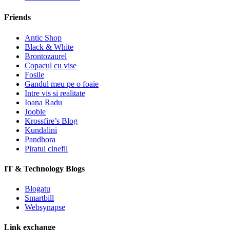
Friends
Antic Shop
Black & White
Brontozaurel
Copacul cu vise
Fosile
Gandul meu pe o foaie
Intre vis si realitate
Ioana Radu
Jooble
Krossfire’s Blog
Kundalini
Pandhora
Piratul cinefil
IT & Technology Blogs
Blogatu
Smartbill
Websynapse
Link exchange