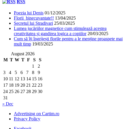
RSS
Poezia lui Denis
01/12/2025
Florii binecuvantate!!
13/04/2025
Secretul lui Stradivari
25/03/2025
Lumea jucăriilor magnetice cum stimulează acestea
creativitatea și gandirea logica a copiilor
20/03/2025
Cum să îți îngrijești florile pentru a le menține proaspete mai
mult timp
19/03/2025
August 2026
M
T
W
T
F
S
S
1
2
3
4
5
6
7
8
9
10
11
12
13
14
15
16
17
18
19
20
21
22
23
24
25
26
27
28
29
30
31
« Dec
Advertising on Cartim.ro
Privacy Policy
Facebook