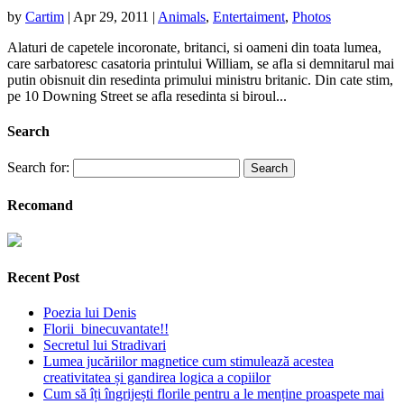
by
Cartim
|
Apr 29, 2011
|
Animals
,
Entertaiment
,
Photos
Alaturi de capetele incoronate, britanci, si oameni din toata lumea,
care sarbatoresc casatoria printului William, se afla si demnitarul mai
putin obisnuit din resedinta primului ministru britanic. Din cate stim,
pe 10 Downing Street se afla resedinta si biroul...
Search
Search for:
Recomand
Recent Post
Poezia lui Denis
Florii binecuvantate!!
Secretul lui Stradivari
Lumea jucăriilor magnetice cum stimulează acestea
creativitatea și gandirea logica a copiilor
Cum să îți îngrijești florile pentru a le menține proaspete mai