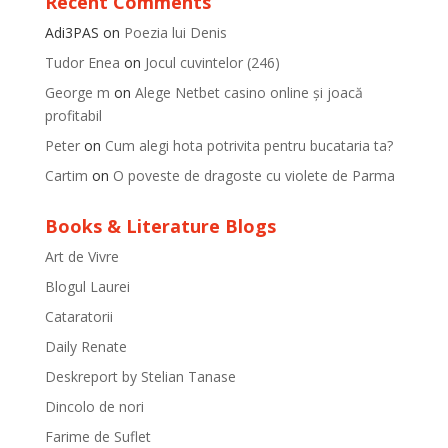
Recent Comments
Adi3PAS
on
Poezia lui Denis
Tudor Enea
on
Jocul cuvintelor (246)
George m
on
Alege Netbet casino online și joacă
profitabil
Peter
on
Cum alegi hota potrivita pentru bucataria ta?
Cartim
on
O poveste de dragoste cu violete de Parma
Books & Literature Blogs
Art de Vivre
Blogul Laurei
Cataratorii
Daily Renate
Deskreport by Stelian Tanase
Dincolo de nori
Farime de Suflet