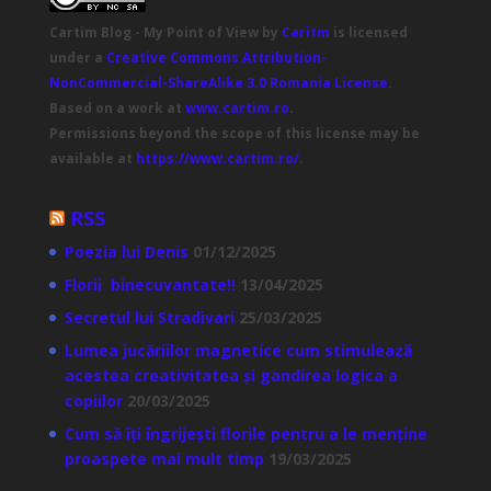
Cartim Blog - My Point of View
by
Caritm
is licensed
under a
Creative Commons Attribution-
NonCommercial-ShareAlike 3.0 Romania License
.
Based on a work at
www.cartim.ro
.
Permissions beyond the scope of this license may be
available at
https://www.cartim.ro/
.
RSS
Poezia lui Denis
01/12/2025
Florii binecuvantate!!
13/04/2025
Secretul lui Stradivari
25/03/2025
Lumea jucăriilor magnetice cum stimulează
acestea creativitatea și gandirea logica a
copiilor
20/03/2025
Cum să îți îngrijești florile pentru a le menține
proaspete mai mult timp
19/03/2025