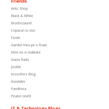
Friends
Antic Shop
Black & White
Brontozaurel
Copacul cu vise
Fosile
Gandul meu pe o foaie
Intre vis si realitate
Ioana Radu
Jooble
Krossfire’s Blog
Kundalini
Pandhora
Piratul cinefil
IT & Technology Blogs