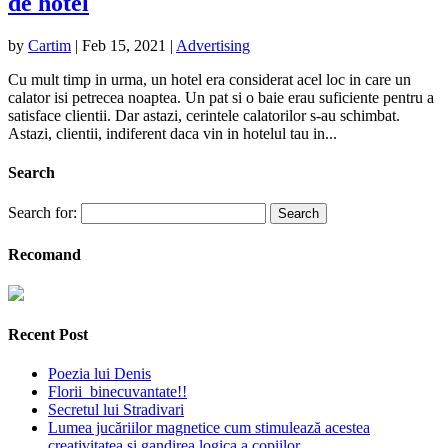
de hotel
by
Cartim
|
Feb 15, 2021
|
Advertising
Cu mult timp in urma, un hotel era considerat acel loc in care un
calator isi petrecea noaptea. Un pat si o baie erau suficiente pentru a
satisface clientii. Dar astazi, cerintele calatorilor s-au schimbat.
Astazi, clientii, indiferent daca vin in hotelul tau in...
Search
Search for:
Recomand
Recent Post
Poezia lui Denis
Florii binecuvantate!!
Secretul lui Stradivari
Lumea jucăriilor magnetice cum stimulează acestea
creativitatea și gandirea logica a copiilor