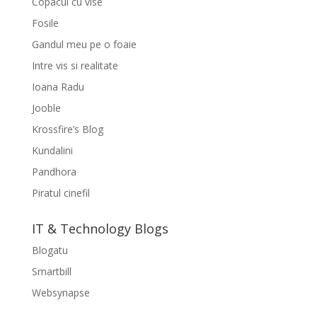
Copacul cu vise
Fosile
Gandul meu pe o foaie
Intre vis si realitate
Ioana Radu
Jooble
Krossfire’s Blog
Kundalini
Pandhora
Piratul cinefil
IT & Technology Blogs
Blogatu
Smartbill
Websynapse