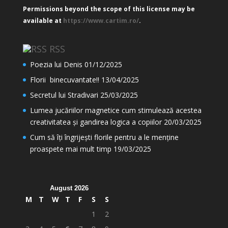
Permissions beyond the scope of this license may be
available at
https://www.cartim.ro/
.
RSS
Poezia lui Denis
01/12/2025
Florii binecuvantate!!
13/04/2025
Secretul lui Stradivari
25/03/2025
Lumea jucăriilor magnetice cum stimulează acestea
creativitatea și gandirea logica a copiilor
20/03/2025
Cum să îți îngrijești florile pentru a le menține
proaspete mai mult timp
19/03/2025
August 2026
M
T
W
T
F
S
S
1
2