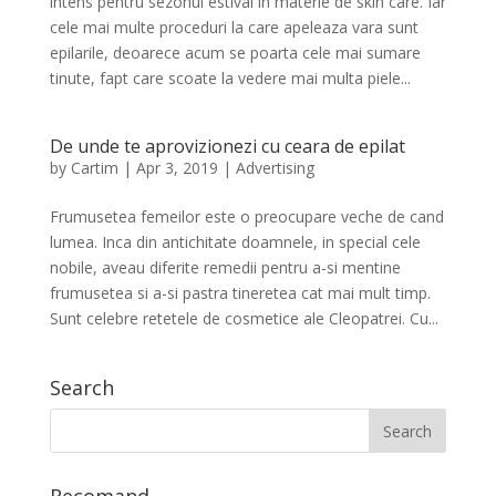
intens pentru sezonul estival in materie de skin care. Iar
cele mai multe proceduri la care apeleaza vara sunt
epilarile, deoarece acum se poarta cele mai sumare
tinute, fapt care scoate la vedere mai multa piele...
De unde te aprovizionezi cu ceara de epilat
by
Cartim
|
Apr 3, 2019
|
Advertising
Frumusetea femeilor este o preocupare veche de cand
lumea. Inca din antichitate doamnele, in special cele
nobile, aveau diferite remedii pentru a-si mentine
frumusetea si a-si pastra tineretea cat mai mult timp.
Sunt celebre retetele de cosmetice ale Cleopatrei. Cu...
Search