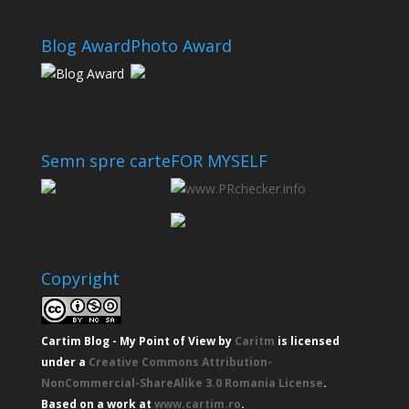
Blog Award
Photo Award
Semn spre carte
FOR MYSELF
Copyright
Cartim Blog - My Point of View
by
Caritm
is licensed
under a
Creative Commons Attribution-
NonCommercial-ShareAlike 3.0 Romania License
.
Based on a work at
www.cartim.ro
.