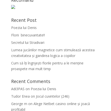
Recomand
Recent Post
Poezia lui Denis
Florii binecuvantate!!
Secretul lui Stradivari
Lumea jucăriilor magnetice cum stimulează acestea
creativitatea și gandirea logica a copiilor
Cum să îți îngrijești florile pentru a le menține
proaspete mai mult timp
Recent Comments
Adi3PAS
on
Poezia lui Denis
Tudor Enea
on
Jocul cuvintelor (246)
George m
on
Alege Netbet casino online și joacă
profitabil