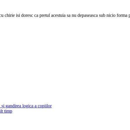
 chirie isi doresc ca pretul acestuia sa nu depaseasca sub nicio forma posib
și gandirea logica a copiilor
lt timp