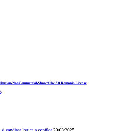
ibution-NonCommercial-ShareAlike 3.0 Romania License
.
/
.
și gandirea logica a copiilor
20/03/2025