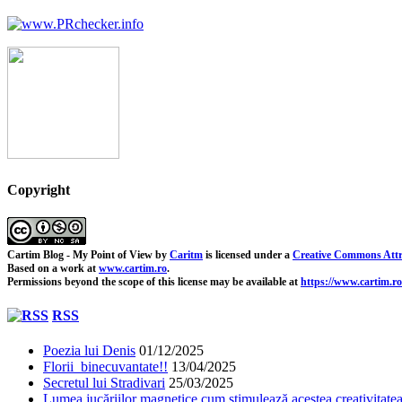
Copyright
Cartim Blog - My Point of View
by
Caritm
is licensed under a
Creative Commons Attr
Based on a work at
www.cartim.ro
.
Permissions beyond the scope of this license may be available at
https://www.cartim.ro
RSS
Poezia lui Denis
01/12/2025
Florii binecuvantate!!
13/04/2025
Secretul lui Stradivari
25/03/2025
Lumea jucăriilor magnetice cum stimulează acestea creativitatea 