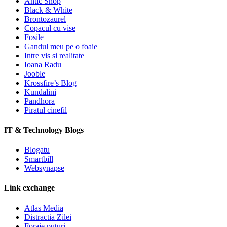
Antic Shop
Black & White
Brontozaurel
Copacul cu vise
Fosile
Gandul meu pe o foaie
Intre vis si realitate
Ioana Radu
Jooble
Krossfire’s Blog
Kundalini
Pandhora
Piratul cinefil
IT & Technology Blogs
Blogatu
Smartbill
Websynapse
Link exchange
Atlas Media
Distractia Zilei
Foraje puturi