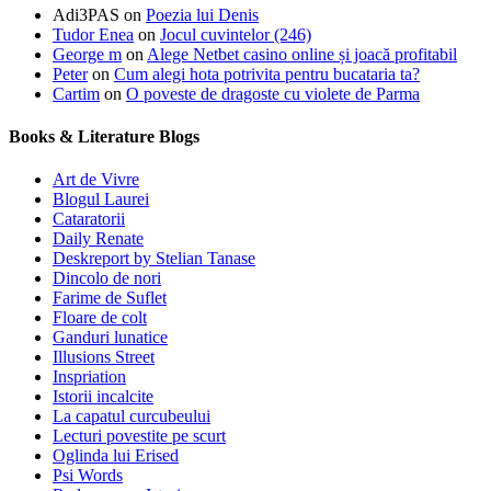
Adi3PAS
on
Poezia lui Denis
Tudor Enea
on
Jocul cuvintelor (246)
George m
on
Alege Netbet casino online și joacă profitabil
Peter
on
Cum alegi hota potrivita pentru bucataria ta?
Cartim
on
O poveste de dragoste cu violete de Parma
Books & Literature Blogs
Art de Vivre
Blogul Laurei
Cataratorii
Daily Renate
Deskreport by Stelian Tanase
Dincolo de nori
Farime de Suflet
Floare de colt
Ganduri lunatice
Illusions Street
Inspriation
Istorii incalcite
La capatul curcubeului
Lecturi povestite pe scurt
Oglinda lui Erised
Psi Words