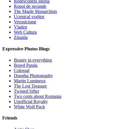
Redescopera Istoria
Ropot de secunde
The Maple Monarchists
Ucenicul vrajitor
Veronicisme
Vladen
Web Cultura
Zinaida
Expressive Photos Blogs
Beauty in everything
Bored Panda
Colossal
Dungha Photography
Martin Lumineux
The Lost Treasure
Twisted Sifter
Two cents about Romania
Unofficial Royalty
White Wolf Pack
Friends