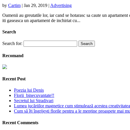
by
Cartim
|
Jan 29, 2019
|
Advertising
Oamenii au greutatile lor, iar cand se hotarasc sa caute un apartament cu
iti gaseasca un apartament de inchiriat cu...
Search
Search for:
Recomand
Recent Post
Poezia lui Denis
Florii binecuvantate!!
Secretul lui Stradivari
Lumea jucăriilor magnetice cum stimulează acestea creativitatea 
Cum să îți îngrijești florile pentru a le menține proaspete mai mu
Recent Comments