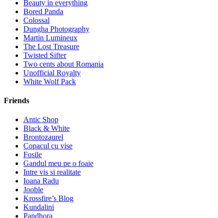
Beauty in everything
Bored Panda
Colossal
Dungha Photography
Martin Lumineux
The Lost Treasure
Twisted Sifter
Two cents about Romania
Unofficial Royalty
White Wolf Pack
Friends
Antic Shop
Black & White
Brontozaurel
Copacul cu vise
Fosile
Gandul meu pe o foaie
Intre vis si realitate
Ioana Radu
Jooble
Krossfire’s Blog
Kundalini
Pandhora