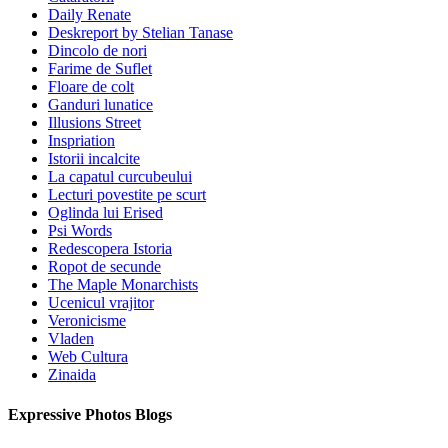
Daily Renate
Deskreport by Stelian Tanase
Dincolo de nori
Farime de Suflet
Floare de colt
Ganduri lunatice
Illusions Street
Inspriation
Istorii incalcite
La capatul curcubeului
Lecturi povestite pe scurt
Oglinda lui Erised
Psi Words
Redescopera Istoria
Ropot de secunde
The Maple Monarchists
Ucenicul vrajitor
Veronicisme
Vladen
Web Cultura
Zinaida
Expressive Photos Blogs