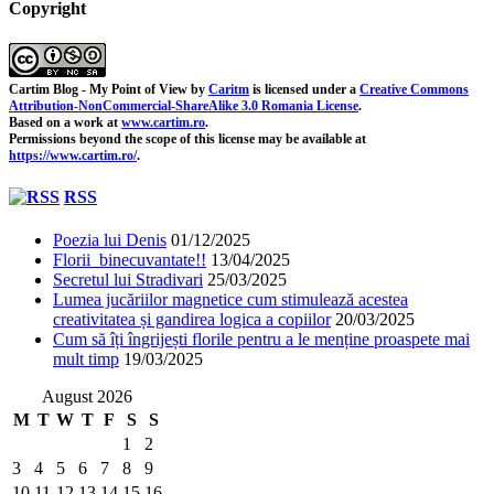
Copyright
Cartim Blog - My Point of View
by
Caritm
is licensed under a
Creative Commons
Attribution-NonCommercial-ShareAlike 3.0 Romania License
.
Based on a work at
www.cartim.ro
.
Permissions beyond the scope of this license may be available at
https://www.cartim.ro/
.
RSS
Poezia lui Denis
01/12/2025
Florii binecuvantate!!
13/04/2025
Secretul lui Stradivari
25/03/2025
Lumea jucăriilor magnetice cum stimulează acestea
creativitatea și gandirea logica a copiilor
20/03/2025
Cum să îți îngrijești florile pentru a le menține proaspete mai
mult timp
19/03/2025
August 2026
M
T
W
T
F
S
S
1
2
3
4
5
6
7
8
9
10
11
12
13
14
15
16