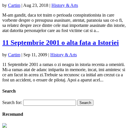
by
Cartim
|
Aug 23, 2018
|
History & Arts
M-am gandit, daca tot traim o perioada conspirationista in care
vorbeste despre o presupusa asasinare, atentat, paranoia sau ce-o fi,
sa relatez despre zece dintre cele mai importante asasinate din istorie,
atat datorita personajelor care au fost victime cat si a...
11 Septembrie 2001 o alta fata a Istoriei
by
Cartim
|
Sep 11, 2009
|
History & Arts
11 Septembrie 2001 a ramas o zi neagra in istoria recenta a omenirii.
Mi-a ramas atat de adanc intiparita in memorie, incat, imi amintesc si
ce am facut in aceea zi.Trebuie sa recunosc ca initial am crezut ca a
fost un accident, o eroare de pilotaj. Apoi a aparut acel...
Search
Search for:
Recomand