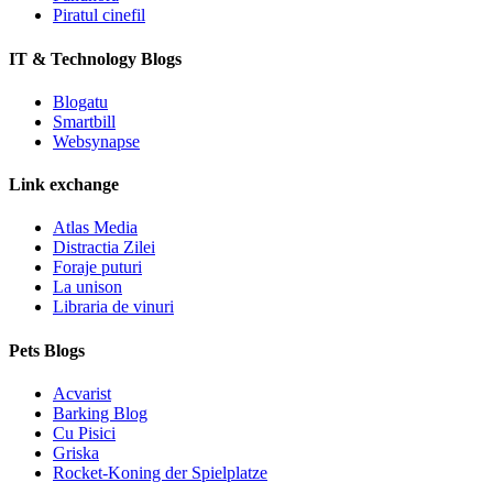
Piratul cinefil
IT & Technology Blogs
Blogatu
Smartbill
Websynapse
Link exchange
Atlas Media
Distractia Zilei
Foraje puturi
La unison
Libraria de vinuri
Pets Blogs
Acvarist
Barking Blog
Cu Pisici
Griska
Rocket-Koning der Spielplatze