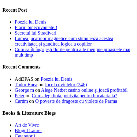
Recent Post
Poezia lui Denis
Florii binecuvantate!!
Secretul lui Stradivari
Lumea jucăriilor magnetice cum stimulează acestea
creativitatea și gandirea logica a copiilor
Cum să îți îngrijești florile pentru a le menține proaspete mai
mult timp
Recent Comments
Adi3PAS
on
Poezia lui Denis
Tudor Enea
on
Jocul cuvintelor (246)
George m
on
Alege Netbet casino online și joacă profitabil
Peter
on
Cum alegi hota potrivita pentru bucataria ta?
Cartim
on
O poveste de dragoste cu violete de Parma
Books & Literature Blogs
Art de Vivre
Blogul Laurei
Cataratorii