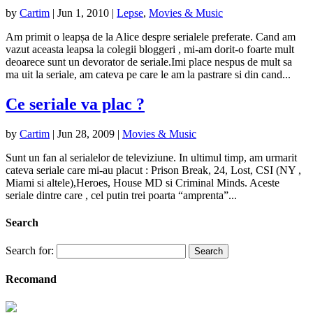
by
Cartim
|
Jun 1, 2010
|
Lepse
,
Movies & Music
Am primit o leapșa de la Alice despre serialele preferate. Cand am
vazut aceasta leapsa la colegii bloggeri , mi-am dorit-o foarte mult
deoarece sunt un devorator de seriale.Imi place nespus de mult sa
ma uit la seriale, am cateva pe care le am la pastrare si din cand...
Ce seriale va plac ?
by
Cartim
|
Jun 28, 2009
|
Movies & Music
Sunt un fan al serialelor de televiziune. In ultimul timp, am urmarit
cateva seriale care mi-au placut : Prison Break, 24, Lost, CSI (NY ,
Miami si altele),Heroes, House MD si Criminal Minds. Aceste
seriale dintre care , cel putin trei poarta “amprenta”...
Search
Search for:
Recomand