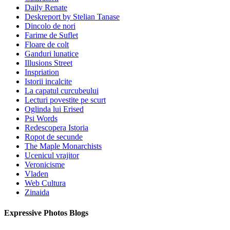
Daily Renate
Deskreport by Stelian Tanase
Dincolo de nori
Farime de Suflet
Floare de colt
Ganduri lunatice
Illusions Street
Inspriation
Istorii incalcite
La capatul curcubeului
Lecturi povestite pe scurt
Oglinda lui Erised
Psi Words
Redescopera Istoria
Ropot de secunde
The Maple Monarchists
Ucenicul vrajitor
Veronicisme
Vladen
Web Cultura
Zinaida
Expressive Photos Blogs