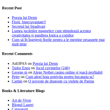
Recent Post
Poezia lui Denis
Florii binecuvantate!!
Secretul lui Stradivari
Lumea jucăriilor magnetice cum stimulează acestea
creativitatea și gandirea logica a copiilor
Cum să îți îngrijești florile pentru a le menține proaspete mai
mult timp
Recent Comments
Adi3PAS
on
Poezia lui Denis
Tudor Enea
on
Jocul cuvintelor (246)
George m
on
Alege Netbet casino online și joacă profitabil
Peter
on
Cum alegi hota potrivita pentru bucataria ta?
Cartim
on
O poveste de dragoste cu violete de Parma
Books & Literature Blogs
Art de Vivre
Blogul Laurei
Cataratorii