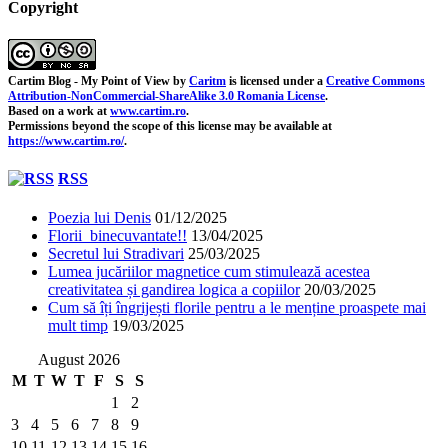
Copyright
Cartim Blog - My Point of View
by
Caritm
is licensed under a
Creative Commons
Attribution-NonCommercial-ShareAlike 3.0 Romania License
.
Based on a work at
www.cartim.ro
.
Permissions beyond the scope of this license may be available at
https://www.cartim.ro/
.
RSS
Poezia lui Denis
01/12/2025
Florii binecuvantate!!
13/04/2025
Secretul lui Stradivari
25/03/2025
Lumea jucăriilor magnetice cum stimulează acestea
creativitatea și gandirea logica a copiilor
20/03/2025
Cum să îți îngrijești florile pentru a le menține proaspete mai
mult timp
19/03/2025
August 2026
M
T
W
T
F
S
S
1
2
3
4
5
6
7
8
9
10
11
12
13
14
15
16