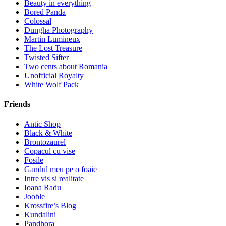
Beauty in everything
Bored Panda
Colossal
Dungha Photography
Martin Lumineux
The Lost Treasure
Twisted Sifter
Two cents about Romania
Unofficial Royalty
White Wolf Pack
Friends
Antic Shop
Black & White
Brontozaurel
Copacul cu vise
Fosile
Gandul meu pe o foaie
Intre vis si realitate
Ioana Radu
Jooble
Krossfire’s Blog
Kundalini
Pandhora