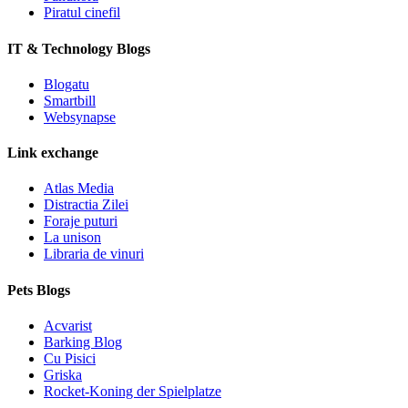
Piratul cinefil
IT & Technology Blogs
Blogatu
Smartbill
Websynapse
Link exchange
Atlas Media
Distractia Zilei
Foraje puturi
La unison
Libraria de vinuri
Pets Blogs
Acvarist
Barking Blog
Cu Pisici
Griska
Rocket-Koning der Spielplatze