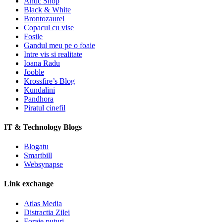
Antic Shop
Black & White
Brontozaurel
Copacul cu vise
Fosile
Gandul meu pe o foaie
Intre vis si realitate
Ioana Radu
Jooble
Krossfire’s Blog
Kundalini
Pandhora
Piratul cinefil
IT & Technology Blogs
Blogatu
Smartbill
Websynapse
Link exchange
Atlas Media
Distractia Zilei
Foraje puturi