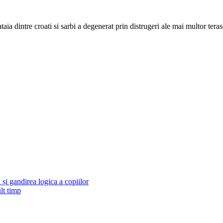
a dintre croati si sarbi a degenerat prin distrugeri ale mai multor terase a
și gandirea logica a copiilor
lt timp