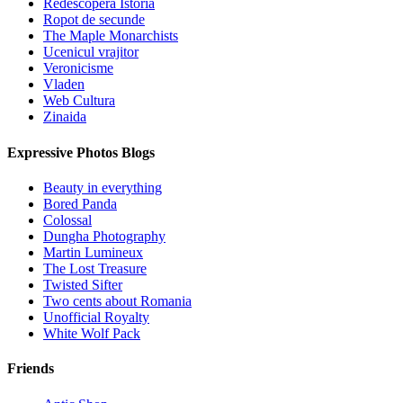
Redescopera Istoria
Ropot de secunde
The Maple Monarchists
Ucenicul vrajitor
Veronicisme
Vladen
Web Cultura
Zinaida
Expressive Photos Blogs
Beauty in everything
Bored Panda
Colossal
Dungha Photography
Martin Lumineux
The Lost Treasure
Twisted Sifter
Two cents about Romania
Unofficial Royalty
White Wolf Pack
Friends