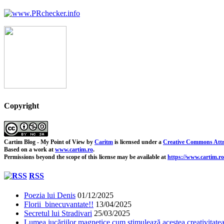
Copyright
Cartim Blog - My Point of View
by
Caritm
is licensed under a
Creative Commons Attr
Based on a work at
www.cartim.ro
.
Permissions beyond the scope of this license may be available at
https://www.cartim.ro
RSS
Poezia lui Denis
01/12/2025
Florii binecuvantate!!
13/04/2025
Secretul lui Stradivari
25/03/2025
Lumea jucăriilor magnetice cum stimulează acestea creativitatea 