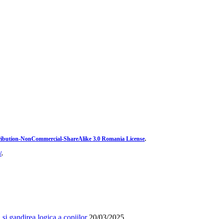
ibution-NonCommercial-ShareAlike 3.0 Romania License
.
/
.
și gandirea logica a copiilor
20/03/2025