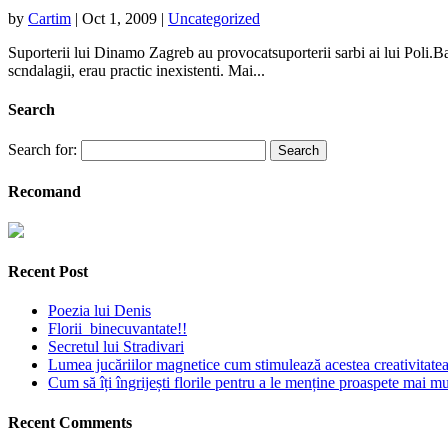
by
Cartim
|
Oct 1, 2009
|
Uncategorized
Suporterii lui Dinamo Zagreb au provocatsuporterii sarbi ai lui Poli.Batai
scndalagii, erau practic inexistenti. Mai...
Search
Search for:
Recomand
Recent Post
Poezia lui Denis
Florii binecuvantate!!
Secretul lui Stradivari
Lumea jucăriilor magnetice cum stimulează acestea creativitatea 
Cum să îți îngrijești florile pentru a le menține proaspete mai mu
Recent Comments