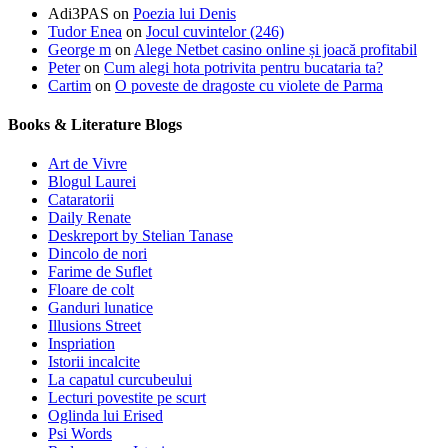
Adi3PAS
on
Poezia lui Denis
Tudor Enea
on
Jocul cuvintelor (246)
George m
on
Alege Netbet casino online și joacă profitabil
Peter
on
Cum alegi hota potrivita pentru bucataria ta?
Cartim
on
O poveste de dragoste cu violete de Parma
Books & Literature Blogs
Art de Vivre
Blogul Laurei
Cataratorii
Daily Renate
Deskreport by Stelian Tanase
Dincolo de nori
Farime de Suflet
Floare de colt
Ganduri lunatice
Illusions Street
Inspriation
Istorii incalcite
La capatul curcubeului
Lecturi povestite pe scurt
Oglinda lui Erised
Psi Words