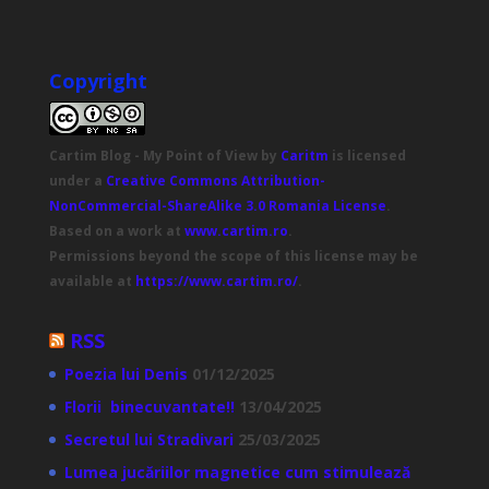
Copyright
Cartim Blog - My Point of View
by
Caritm
is licensed
under a
Creative Commons Attribution-
NonCommercial-ShareAlike 3.0 Romania License
.
Based on a work at
www.cartim.ro
.
Permissions beyond the scope of this license may be
available at
https://www.cartim.ro/
.
RSS
Poezia lui Denis
01/12/2025
Florii binecuvantate!!
13/04/2025
Secretul lui Stradivari
25/03/2025
Lumea jucăriilor magnetice cum stimulează