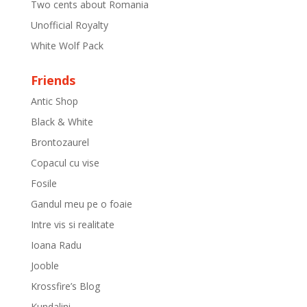
Two cents about Romania
Unofficial Royalty
White Wolf Pack
Friends
Antic Shop
Black & White
Brontozaurel
Copacul cu vise
Fosile
Gandul meu pe o foaie
Intre vis si realitate
Ioana Radu
Jooble
Krossfire’s Blog
Kundalini