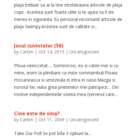
plaja trebuie sa ai la tine intotdeauna articole de plaja
copii . Acestea sunt foarte utile si te ajuta sa il stii
mereu in siguranta. Eu personal recomand articole de
plaja Swimpy.Acestea sunt de calitate si...
Jocul cuvintelor (56)
by
Cartim
|
Oct 14, 2015
|
Uncategorized
Ploua neinccetat…. Somnorosi, eu si cateii mei si cu
mine, iesim la plimbare ca niste somnambuli.Ploaia
mocaneasca si umezeala iti intra in oase.Mazga si
noroiul fac viata grea prietenilor mei patrupezi… Din
motive independentede vointa mea (serverul care...
Cine este de vina?
by
Cartim
|
Oct 11, 2009
|
Uncategorized
Take Our Poll Se pot bifa 3 optiuni la...