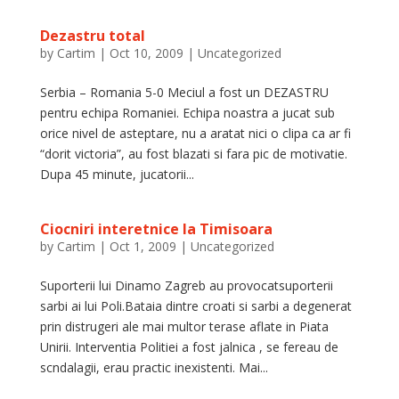
Dezastru total
by
Cartim
|
Oct 10, 2009
|
Uncategorized
Serbia – Romania 5-0 Meciul a fost un DEZASTRU
pentru echipa Romaniei. Echipa noastra a jucat sub
orice nivel de asteptare, nu a aratat nici o clipa ca ar fi
“dorit victoria”, au fost blazati si fara pic de motivatie.
Dupa 45 minute, jucatorii...
Ciocniri interetnice la Timisoara
by
Cartim
|
Oct 1, 2009
|
Uncategorized
Suporterii lui Dinamo Zagreb au provocatsuporterii
sarbi ai lui Poli.Bataia dintre croati si sarbi a degenerat
prin distrugeri ale mai multor terase aflate in Piata
Unirii. Interventia Politiei a fost jalnica , se fereau de
scndalagii, erau practic inexistenti. Mai...