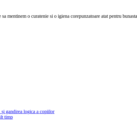
 sa mentinem o curatenie si o igiena corepunzatoare atat pentru bunastar
și gandirea logica a copiilor
lt timp