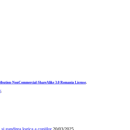
ibution-NonCommercial-ShareAlike 3.0 Romania License
.
/
.
și gandirea logica a copiilor
20/03/2025