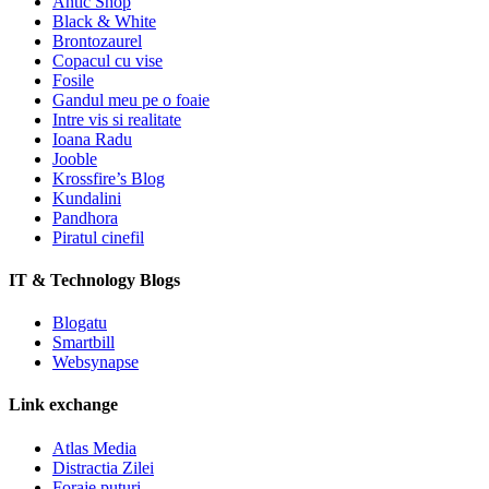
Antic Shop
Black & White
Brontozaurel
Copacul cu vise
Fosile
Gandul meu pe o foaie
Intre vis si realitate
Ioana Radu
Jooble
Krossfire’s Blog
Kundalini
Pandhora
Piratul cinefil
IT & Technology Blogs
Blogatu
Smartbill
Websynapse
Link exchange
Atlas Media
Distractia Zilei
Foraje puturi