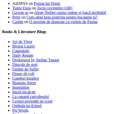
Adi3PAS
on
Poezia lui Denis
Tudor Enea
on
Jocul cuvintelor (246)
George m
on
Alege Netbet casino online și joacă profitabil
Peter
on
Cum alegi hota potrivita pentru bucataria ta?
Cartim
on
O poveste de dragoste cu violete de Parma
Books & Literature Blogs
Art de Vivre
Blogul Laurei
Cataratorii
Daily Renate
Deskreport by Stelian Tanase
Dincolo de nori
Farime de Suflet
Floare de colt
Ganduri lunatice
Illusions Street
Inspriation
Istorii incalcite
La capatul curcubeului
Lecturi povestite pe scurt
Oglinda lui Erised
Psi Words