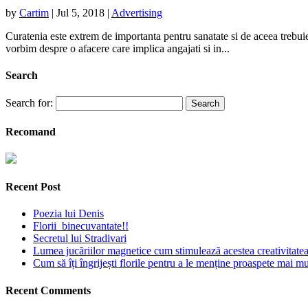
by
Cartim
|
Jul 5, 2018
|
Advertising
Curatenia este extrem de importanta pentru sanatate si de aceea trebuie
vorbim despre o afacere care implica angajati si in...
Search
Search for:
Recomand
Recent Post
Poezia lui Denis
Florii binecuvantate!!
Secretul lui Stradivari
Lumea jucăriilor magnetice cum stimulează acestea creativitatea 
Cum să îți îngrijești florile pentru a le menține proaspete mai mu
Recent Comments