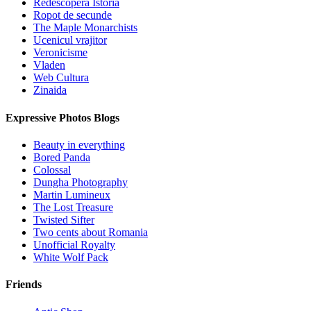
Redescopera Istoria
Ropot de secunde
The Maple Monarchists
Ucenicul vrajitor
Veronicisme
Vladen
Web Cultura
Zinaida
Expressive Photos Blogs
Beauty in everything
Bored Panda
Colossal
Dungha Photography
Martin Lumineux
The Lost Treasure
Twisted Sifter
Two cents about Romania
Unofficial Royalty
White Wolf Pack
Friends