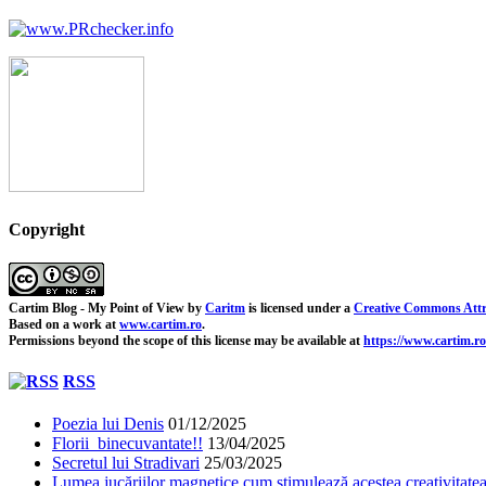
Copyright
Cartim Blog - My Point of View
by
Caritm
is licensed under a
Creative Commons Attr
Based on a work at
www.cartim.ro
.
Permissions beyond the scope of this license may be available at
https://www.cartim.ro
RSS
Poezia lui Denis
01/12/2025
Florii binecuvantate!!
13/04/2025
Secretul lui Stradivari
25/03/2025
Lumea jucăriilor magnetice cum stimulează acestea creativitatea 