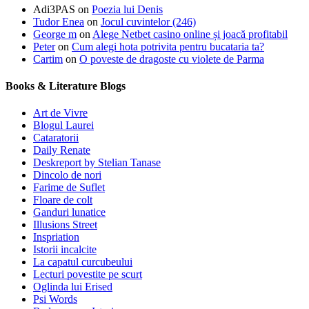
Adi3PAS
on
Poezia lui Denis
Tudor Enea
on
Jocul cuvintelor (246)
George m
on
Alege Netbet casino online și joacă profitabil
Peter
on
Cum alegi hota potrivita pentru bucataria ta?
Cartim
on
O poveste de dragoste cu violete de Parma
Books & Literature Blogs
Art de Vivre
Blogul Laurei
Cataratorii
Daily Renate
Deskreport by Stelian Tanase
Dincolo de nori
Farime de Suflet
Floare de colt
Ganduri lunatice
Illusions Street
Inspriation
Istorii incalcite
La capatul curcubeului
Lecturi povestite pe scurt
Oglinda lui Erised
Psi Words