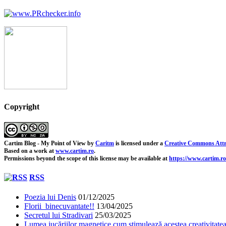
Copyright
Cartim Blog - My Point of View
by
Caritm
is licensed under a
Creative Commons Attr
Based on a work at
www.cartim.ro
.
Permissions beyond the scope of this license may be available at
https://www.cartim.ro
RSS
Poezia lui Denis
01/12/2025
Florii binecuvantate!!
13/04/2025
Secretul lui Stradivari
25/03/2025
Lumea jucăriilor magnetice cum stimulează acestea creativitatea 