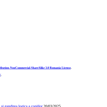
ibution-NonCommercial-ShareAlike 3.0 Romania License
.
/
.
și gandirea logica a copiilor
20/03/2025