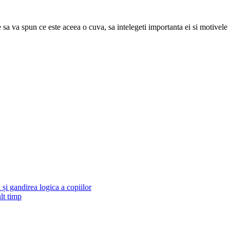
a va spun ce este aceea o cuva, sa intelegeti importanta ei si motivele pen
și gandirea logica a copiilor
lt timp