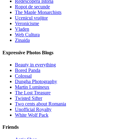
Redescopera Istoria
Ropot de secunde
The Maple Monarchists
Ucenicul vrajitor
Veronicisme
Vladen
Web Cultura
Zinaida
Expressive Photos Blogs
Beauty in everything
Bored Panda
Colossal
Dungha Photography
Martin Lumineux
The Lost Treasure
Twisted Sifter
Two cents about Romania
Unofficial Royalty
White Wolf Pack
Friends