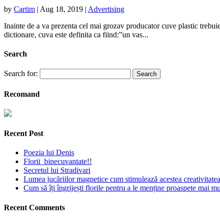
by
Cartim
|
Aug 18, 2019
|
Advertising
Inainte de a va prezenta cel mai grozav producator cuve plastic trebuie s
dictionare, cuva este definita ca fiind:”un vas...
Search
Search for:
Recomand
Recent Post
Poezia lui Denis
Florii binecuvantate!!
Secretul lui Stradivari
Lumea jucăriilor magnetice cum stimulează acestea creativitatea 
Cum să îți îngrijești florile pentru a le menține proaspete mai mu
Recent Comments