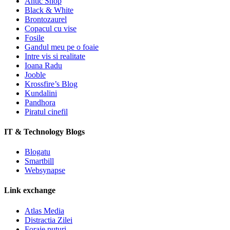
Antic Shop
Black & White
Brontozaurel
Copacul cu vise
Fosile
Gandul meu pe o foaie
Intre vis si realitate
Ioana Radu
Jooble
Krossfire’s Blog
Kundalini
Pandhora
Piratul cinefil
IT & Technology Blogs
Blogatu
Smartbill
Websynapse
Link exchange
Atlas Media
Distractia Zilei
Foraje puturi