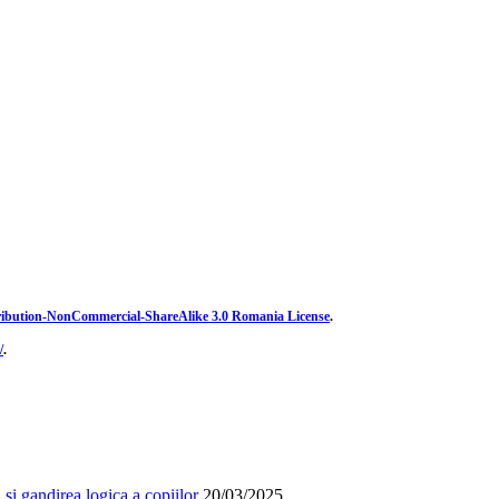
ibution-NonCommercial-ShareAlike 3.0 Romania License
.
/
.
și gandirea logica a copiilor
20/03/2025