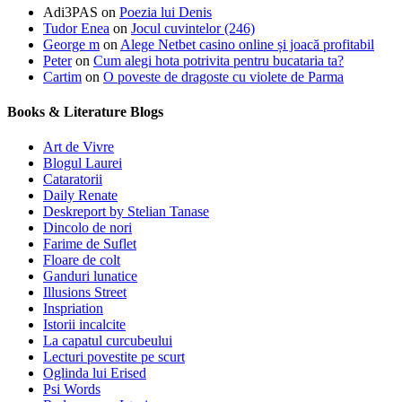
Adi3PAS
on
Poezia lui Denis
Tudor Enea
on
Jocul cuvintelor (246)
George m
on
Alege Netbet casino online și joacă profitabil
Peter
on
Cum alegi hota potrivita pentru bucataria ta?
Cartim
on
O poveste de dragoste cu violete de Parma
Books & Literature Blogs
Art de Vivre
Blogul Laurei
Cataratorii
Daily Renate
Deskreport by Stelian Tanase
Dincolo de nori
Farime de Suflet
Floare de colt
Ganduri lunatice
Illusions Street
Inspriation
Istorii incalcite
La capatul curcubeului
Lecturi povestite pe scurt
Oglinda lui Erised
Psi Words