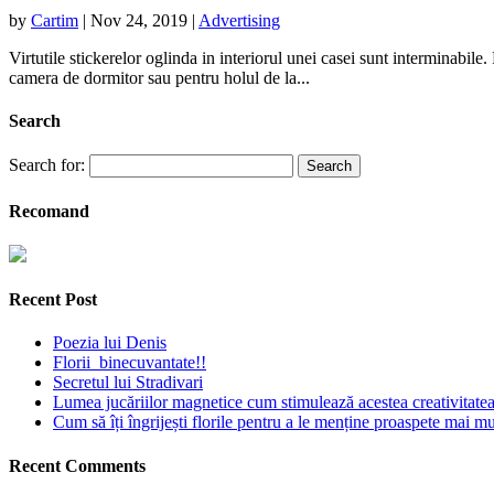
by
Cartim
|
Nov 24, 2019
|
Advertising
Virtutile stickerelor oglinda in interiorul unei casei sunt interminabil
camera de dormitor sau pentru holul de la...
Search
Search for:
Recomand
Recent Post
Poezia lui Denis
Florii binecuvantate!!
Secretul lui Stradivari
Lumea jucăriilor magnetice cum stimulează acestea creativitatea 
Cum să îți îngrijești florile pentru a le menține proaspete mai mu
Recent Comments