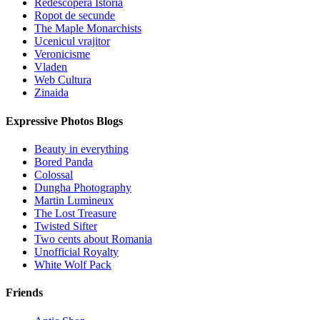
Redescopera Istoria
Ropot de secunde
The Maple Monarchists
Ucenicul vrajitor
Veronicisme
Vladen
Web Cultura
Zinaida
Expressive Photos Blogs
Beauty in everything
Bored Panda
Colossal
Dungha Photography
Martin Lumineux
The Lost Treasure
Twisted Sifter
Two cents about Romania
Unofficial Royalty
White Wolf Pack
Friends