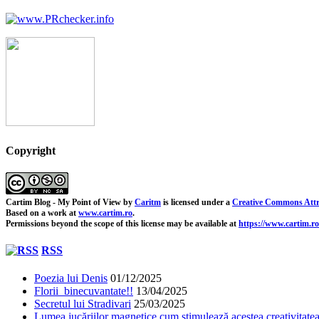
Copyright
Cartim Blog - My Point of View
by
Caritm
is licensed under a
Creative Commons Attr
Based on a work at
www.cartim.ro
.
Permissions beyond the scope of this license may be available at
https://www.cartim.ro
RSS
Poezia lui Denis
01/12/2025
Florii binecuvantate!!
13/04/2025
Secretul lui Stradivari
25/03/2025
Lumea jucăriilor magnetice cum stimulează acestea creativitatea 