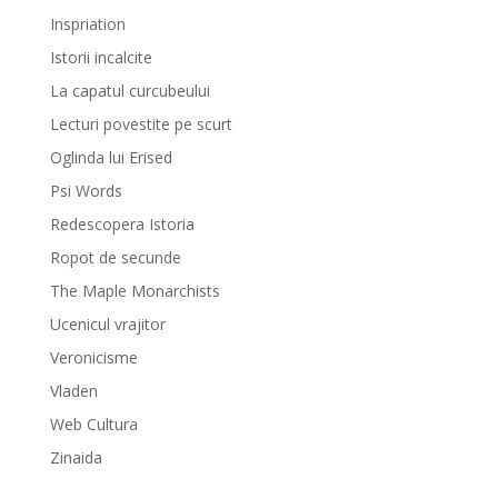
Inspriation
Istorii incalcite
La capatul curcubeului
Lecturi povestite pe scurt
Oglinda lui Erised
Psi Words
Redescopera Istoria
Ropot de secunde
The Maple Monarchists
Ucenicul vrajitor
Veronicisme
Vladen
Web Cultura
Zinaida