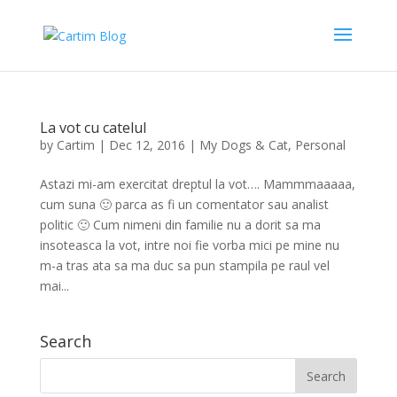
La vot cu catelul
by
Cartim
|
Dec 12, 2016
|
My Dogs & Cat
,
Personal
Astazi mi-am exercitat dreptul la vot…. Mammmaaaaa,
cum suna 🙂 parca as fi un comentator sau analist
politic 🙂 Cum nimeni din familie nu a dorit sa ma
insoteasca la vot, intre noi fie vorba mici pe mine nu
m-a tras ata sa ma duc sa pun stampila pe raul vel
mai...
Search