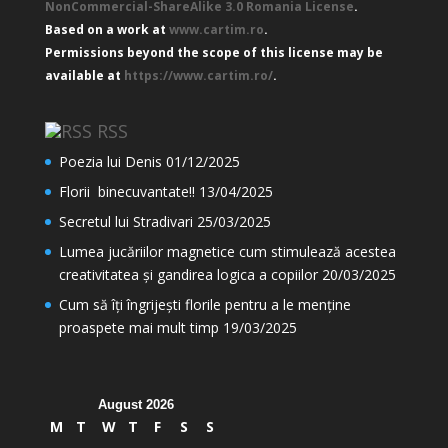
NonCommercial-ShareAlike 3.0 Romania License
.
Based on a work at
www.cartim.ro
.
Permissions beyond the scope of this license may be
available at
https://www.cartim.ro/
.
RSS
Poezia lui Denis
01/12/2025
Florii binecuvantate!!
13/04/2025
Secretul lui Stradivari
25/03/2025
Lumea jucăriilor magnetice cum stimulează acestea
creativitatea și gandirea logica a copiilor
20/03/2025
Cum să îți îngrijești florile pentru a le menține
proaspete mai mult timp
19/03/2025
August 2026
M
T
W
T
F
S
S