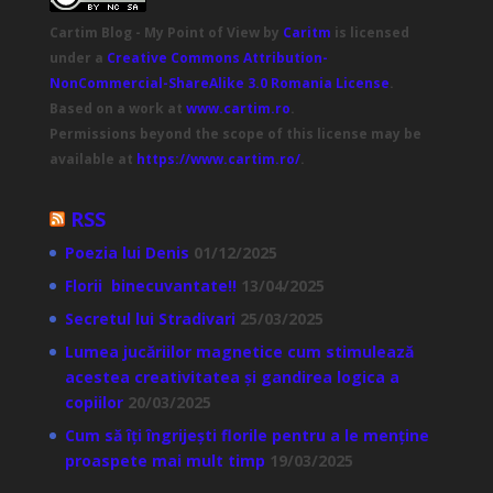
Cartim Blog - My Point of View
by
Caritm
is licensed
under a
Creative Commons Attribution-
NonCommercial-ShareAlike 3.0 Romania License
.
Based on a work at
www.cartim.ro
.
Permissions beyond the scope of this license may be
available at
https://www.cartim.ro/
.
RSS
Poezia lui Denis
01/12/2025
Florii binecuvantate!!
13/04/2025
Secretul lui Stradivari
25/03/2025
Lumea jucăriilor magnetice cum stimulează
acestea creativitatea și gandirea logica a
copiilor
20/03/2025
Cum să îți îngrijești florile pentru a le menține
proaspete mai mult timp
19/03/2025