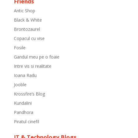
Friends
Antic Shop
Black & White
Brontozaurel
Copacul cu vise
Fosile
Gandul meu pe o foaie
Intre vis si realitate
Ioana Radu
Jooble
Krossfire’s Blog
Kundalini
Pandhora
Piratul cinefil
IT & Technology Blogs