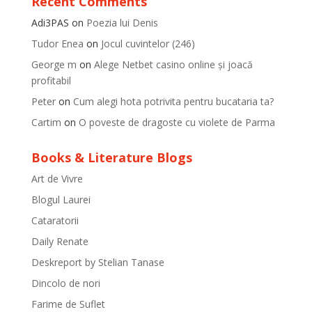
Recent Comments
Adi3PAS
on
Poezia lui Denis
Tudor Enea
on
Jocul cuvintelor (246)
George m
on
Alege Netbet casino online și joacă
profitabil
Peter
on
Cum alegi hota potrivita pentru bucataria ta?
Cartim
on
O poveste de dragoste cu violete de Parma
Books & Literature Blogs
Art de Vivre
Blogul Laurei
Cataratorii
Daily Renate
Deskreport by Stelian Tanase
Dincolo de nori
Farime de Suflet