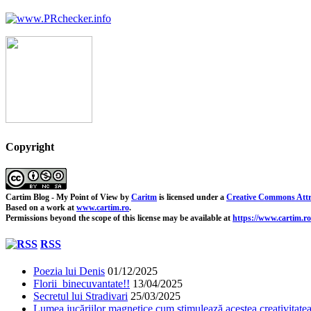
Copyright
Cartim Blog - My Point of View
by
Caritm
is licensed under a
Creative Commons Attr
Based on a work at
www.cartim.ro
.
Permissions beyond the scope of this license may be available at
https://www.cartim.ro
RSS
Poezia lui Denis
01/12/2025
Florii binecuvantate!!
13/04/2025
Secretul lui Stradivari
25/03/2025
Lumea jucăriilor magnetice cum stimulează acestea creativitatea 