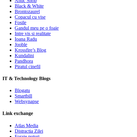
Antic Shop
Black & White
Brontozaurel
Copacul cu vise
Fosile
Gandul meu pe o foaie
Intre vis si realitate
Ioana Radu
Jooble
Krossfire’s Blog
Kundalini
Pandhora
Piratul cinefil
IT & Technology Blogs
Blogatu
Smartbill
Websynapse
Link exchange
Atlas Media
Distractia Zilei
Foraje puturi