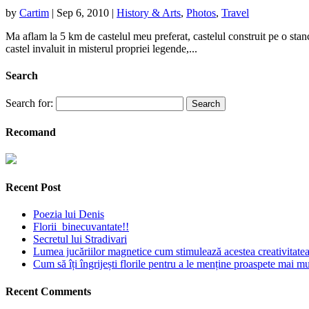
by
Cartim
|
Sep 6, 2010
|
History & Arts
,
Photos
,
Travel
Ma aflam la 5 km de castelul meu preferat, castelul construit pe o stan
castel invaluit in misterul propriei legende,...
Search
Search for:
Recomand
Recent Post
Poezia lui Denis
Florii binecuvantate!!
Secretul lui Stradivari
Lumea jucăriilor magnetice cum stimulează acestea creativitatea 
Cum să îți îngrijești florile pentru a le menține proaspete mai mu
Recent Comments