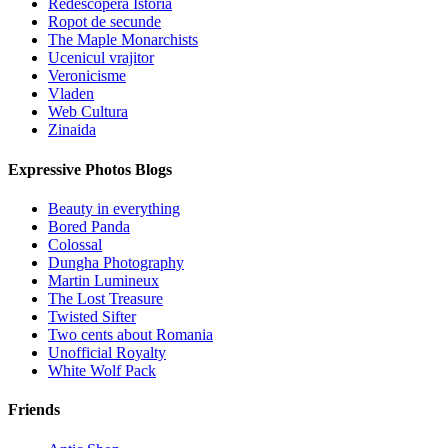
Redescopera Istoria
Ropot de secunde
The Maple Monarchists
Ucenicul vrajitor
Veronicisme
Vladen
Web Cultura
Zinaida
Expressive Photos Blogs
Beauty in everything
Bored Panda
Colossal
Dungha Photography
Martin Lumineux
The Lost Treasure
Twisted Sifter
Two cents about Romania
Unofficial Royalty
White Wolf Pack
Friends