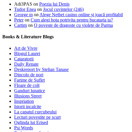
Adi3PAS
on
Poezia lui Denis
Tudor Enea
on
Jocul cuvintelor (246)
George m
on
Alege Netbet casino online și joacă profitabil
Peter
on
Cum alegi hota potrivita pentru bucataria ta?
Cartim
on
O poveste de dragoste cu violete de Parma
Books & Literature Blogs
Art de Vivre
Blogul Laurei
Cataratorii
Daily Renate
Deskreport by Stelian Tanase
Dincolo de nori
Farime de Suflet
Floare de colt
Ganduri lunatice
Illusions Street
Inspriation
Istorii incalcite
La capatul curcubeului
Lecturi povestite pe scurt
Oglinda lui Erised
Psi Words