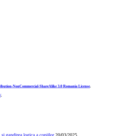
ibution-NonCommercial-ShareAlike 3.0 Romania License
.
/
.
și gandirea logica a copiilor
20/03/2025