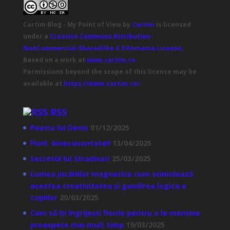
Cartim Blog - My Point of View
by
Caritm
is licensed
under a
Creative Commons Attribution-
NonCommercial-ShareAlike 3.0 Romania License
.
Based on a work at
www.cartim.ro
.
Permissions beyond the scope of this license may be
available at
https://www.cartim.ro/
.
RSS
Poezia lui Denis
01/12/2025
Florii binecuvantate!!
13/04/2025
Secretul lui Stradivari
25/03/2025
Lumea jucăriilor magnetice cum stimulează
acestea creativitatea și gandirea logica a
copiilor
20/03/2025
Cum să îți îngrijești florile pentru a le menține
proaspete mai mult timp
19/03/2025