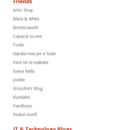
Friends
Antic Shop
Black & White
Brontozaurel
Copacul cu vise
Fosile
Gandul meu pe o foaie
Intre vis si realitate
Ioana Radu
Jooble
Krossfire’s Blog
Kundalini
Pandhora
Piratul cinefil
IT & Technology Blogs