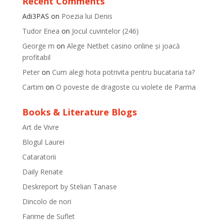
Recent Comments
Adi3PAS
on
Poezia lui Denis
Tudor Enea
on
Jocul cuvintelor (246)
George m
on
Alege Netbet casino online și joacă
profitabil
Peter
on
Cum alegi hota potrivita pentru bucataria ta?
Cartim
on
O poveste de dragoste cu violete de Parma
Books & Literature Blogs
Art de Vivre
Blogul Laurei
Cataratorii
Daily Renate
Deskreport by Stelian Tanase
Dincolo de nori
Farime de Suflet