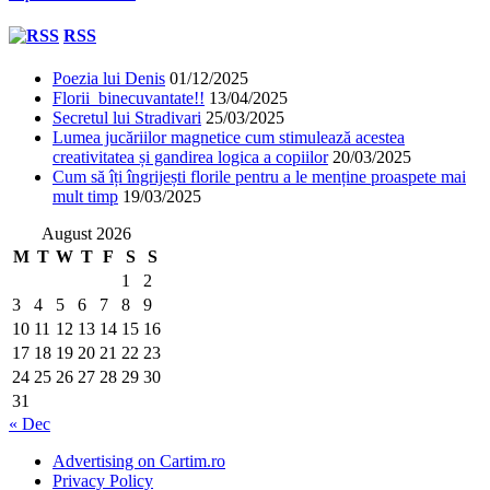
RSS
Poezia lui Denis
01/12/2025
Florii binecuvantate!!
13/04/2025
Secretul lui Stradivari
25/03/2025
Lumea jucăriilor magnetice cum stimulează acestea
creativitatea și gandirea logica a copiilor
20/03/2025
Cum să îți îngrijești florile pentru a le menține proaspete mai
mult timp
19/03/2025
August 2026
M
T
W
T
F
S
S
1
2
3
4
5
6
7
8
9
10
11
12
13
14
15
16
17
18
19
20
21
22
23
24
25
26
27
28
29
30
31
« Dec
Advertising on Cartim.ro
Privacy Policy