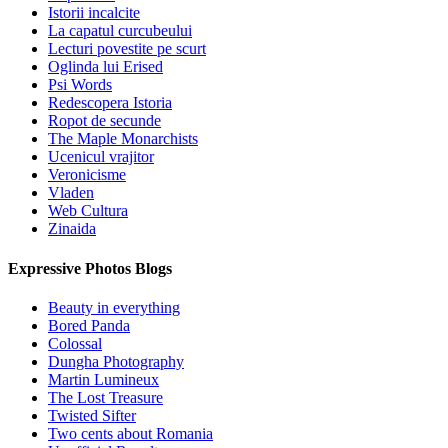
Istorii incalcite
La capatul curcubeului
Lecturi povestite pe scurt
Oglinda lui Erised
Psi Words
Redescopera Istoria
Ropot de secunde
The Maple Monarchists
Ucenicul vrajitor
Veronicisme
Vladen
Web Cultura
Zinaida
Expressive Photos Blogs
Beauty in everything
Bored Panda
Colossal
Dungha Photography
Martin Lumineux
The Lost Treasure
Twisted Sifter
Two cents about Romania