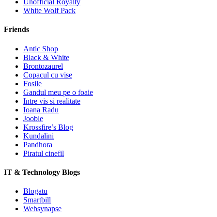
Unofficial Royalty
White Wolf Pack
Friends
Antic Shop
Black & White
Brontozaurel
Copacul cu vise
Fosile
Gandul meu pe o foaie
Intre vis si realitate
Ioana Radu
Jooble
Krossfire’s Blog
Kundalini
Pandhora
Piratul cinefil
IT & Technology Blogs
Blogatu
Smartbill
Websynapse