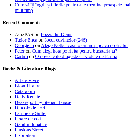
Cum să îți îngrijești florile pentru a le menține proaspete mai
mult timp
Recent Comments
Adi3PAS
on
Poezia lui Denis
Tudor Enea
on
Jocul cuvintelor (246)
George m
on
Alege Netbet casino online și joacă profitabil
Peter
on
Cum alegi hota potrivita pentru bucataria ta?
Cartim
on
O poveste de dragoste cu violete de Parma
Books & Literature Blogs
Art de Vivre
Blogul Laurei
Cataratorii
Daily Renate
Deskreport by Stelian Tanase
Dincolo de nori
Farime de Suflet
Floare de colt
Ganduri lunatice
Illusions Street
Inspriation