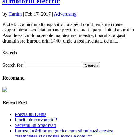
si motorul electric
by
Cartim
|
Feb 17, 2017
|
Advertising
Probabil ca niciun alt dispozitiv nu a avut o influenta mai mare
asupra intregii societati umane precum a avut tiparul. Initial aparut in
Asia de est cu doua secole inaintea erei noastre, tiparul si-a gasit
drumul spre Europa prin 1440, unde a fost inventata de un...
Search
Search for:
Recomand
Recent Post
Poezia lui Denis
Florii binecuvantate!!
Secretul lui Stradivari
Lumea jucăriilor magnetice cum stimulează acestea
creativitatea și gandirea logica a copiilor