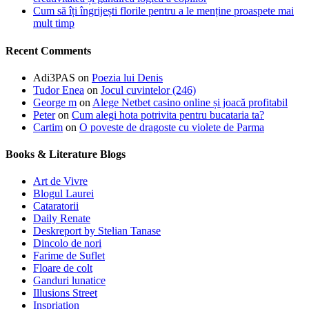
Cum să îți îngrijești florile pentru a le menține proaspete mai
mult timp
Recent Comments
Adi3PAS
on
Poezia lui Denis
Tudor Enea
on
Jocul cuvintelor (246)
George m
on
Alege Netbet casino online și joacă profitabil
Peter
on
Cum alegi hota potrivita pentru bucataria ta?
Cartim
on
O poveste de dragoste cu violete de Parma
Books & Literature Blogs
Art de Vivre
Blogul Laurei
Cataratorii
Daily Renate
Deskreport by Stelian Tanase
Dincolo de nori
Farime de Suflet
Floare de colt
Ganduri lunatice
Illusions Street
Inspriation