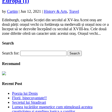
Europa (I)
by
Cartim
|
Jun 12, 2021
|
History & Arts
,
Travel
Edinburgh, capitala Scoției din secolul al XV-lea Acest oraș are
două părți: orașul vechi cu fortăreața sa medievală și orașul nou ce a
început să se dezvolte începând cu secolul al XVIII-lea. Cele două
zone diferite oferă un caracter unic acestui oraș. Orașul vechi...
Search
Search for:
Recomand
Recent Post
Poezia lui Denis
Florii binecuvantate!!
Secretul lui Stradivari
Lumea jucăriilor magnetice cum stimulează acestea
creativitatea și gandirea logica a copiilor