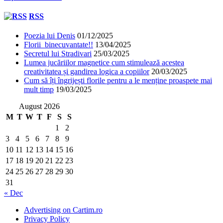
RSS
Poezia lui Denis
01/12/2025
Florii binecuvantate!!
13/04/2025
Secretul lui Stradivari
25/03/2025
Lumea jucăriilor magnetice cum stimulează acestea
creativitatea și gandirea logica a copiilor
20/03/2025
Cum să îți îngrijești florile pentru a le menține proaspete mai
mult timp
19/03/2025
August 2026
M
T
W
T
F
S
S
1
2
3
4
5
6
7
8
9
10
11
12
13
14
15
16
17
18
19
20
21
22
23
24
25
26
27
28
29
30
31
« Dec
Advertising on Cartim.ro
Privacy Policy