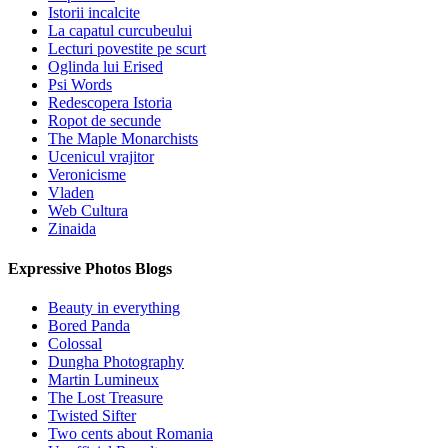
Istorii incalcite
La capatul curcubeului
Lecturi povestite pe scurt
Oglinda lui Erised
Psi Words
Redescopera Istoria
Ropot de secunde
The Maple Monarchists
Ucenicul vrajitor
Veronicisme
Vladen
Web Cultura
Zinaida
Expressive Photos Blogs
Beauty in everything
Bored Panda
Colossal
Dungha Photography
Martin Lumineux
The Lost Treasure
Twisted Sifter
Two cents about Romania