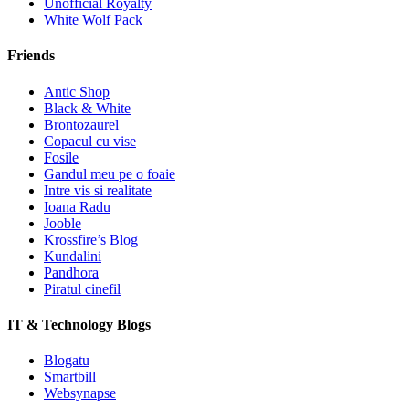
Unofficial Royalty
White Wolf Pack
Friends
Antic Shop
Black & White
Brontozaurel
Copacul cu vise
Fosile
Gandul meu pe o foaie
Intre vis si realitate
Ioana Radu
Jooble
Krossfire’s Blog
Kundalini
Pandhora
Piratul cinefil
IT & Technology Blogs
Blogatu
Smartbill
Websynapse