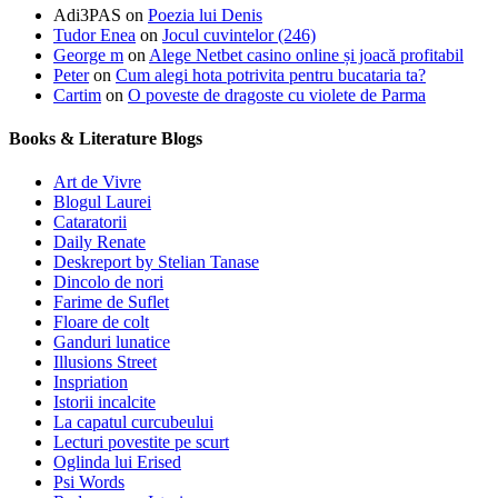
Adi3PAS
on
Poezia lui Denis
Tudor Enea
on
Jocul cuvintelor (246)
George m
on
Alege Netbet casino online și joacă profitabil
Peter
on
Cum alegi hota potrivita pentru bucataria ta?
Cartim
on
O poveste de dragoste cu violete de Parma
Books & Literature Blogs
Art de Vivre
Blogul Laurei
Cataratorii
Daily Renate
Deskreport by Stelian Tanase
Dincolo de nori
Farime de Suflet
Floare de colt
Ganduri lunatice
Illusions Street
Inspriation
Istorii incalcite
La capatul curcubeului
Lecturi povestite pe scurt
Oglinda lui Erised
Psi Words