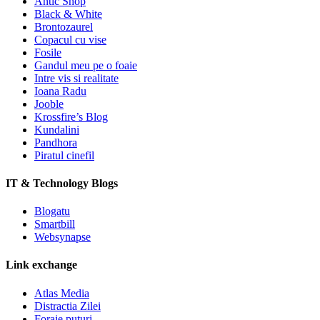
Antic Shop
Black & White
Brontozaurel
Copacul cu vise
Fosile
Gandul meu pe o foaie
Intre vis si realitate
Ioana Radu
Jooble
Krossfire’s Blog
Kundalini
Pandhora
Piratul cinefil
IT & Technology Blogs
Blogatu
Smartbill
Websynapse
Link exchange
Atlas Media
Distractia Zilei
Foraje puturi