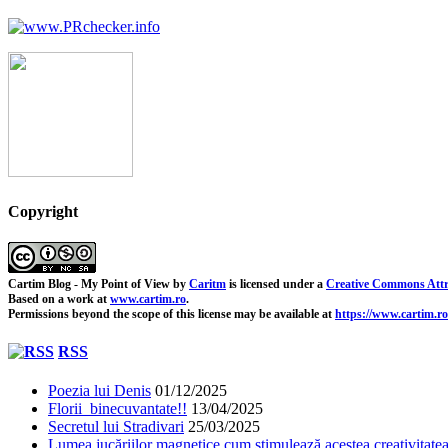
Copyright
Cartim Blog - My Point of View
by
Caritm
is licensed under a
Creative Commons Attr
Based on a work at
www.cartim.ro
.
Permissions beyond the scope of this license may be available at
https://www.cartim.ro
RSS
Poezia lui Denis
01/12/2025
Florii binecuvantate!!
13/04/2025
Secretul lui Stradivari
25/03/2025
Lumea jucăriilor magnetice cum stimulează acestea creativitatea 