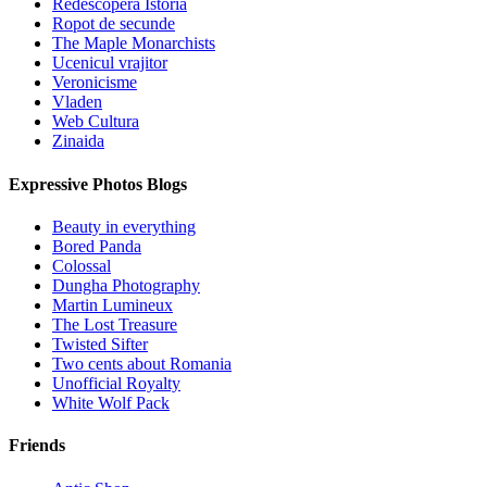
Redescopera Istoria
Ropot de secunde
The Maple Monarchists
Ucenicul vrajitor
Veronicisme
Vladen
Web Cultura
Zinaida
Expressive Photos Blogs
Beauty in everything
Bored Panda
Colossal
Dungha Photography
Martin Lumineux
The Lost Treasure
Twisted Sifter
Two cents about Romania
Unofficial Royalty
White Wolf Pack
Friends