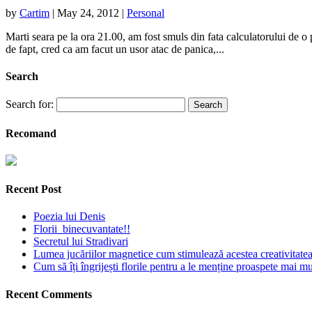
by
Cartim
|
May 24, 2012
|
Personal
Marti seara pe la ora 21.00, am fost smuls din fata calculatorului de o
de fapt, cred ca am facut un usor atac de panica,...
Search
Search for:
Recomand
Recent Post
Poezia lui Denis
Florii binecuvantate!!
Secretul lui Stradivari
Lumea jucăriilor magnetice cum stimulează acestea creativitatea 
Cum să îți îngrijești florile pentru a le menține proaspete mai mu
Recent Comments