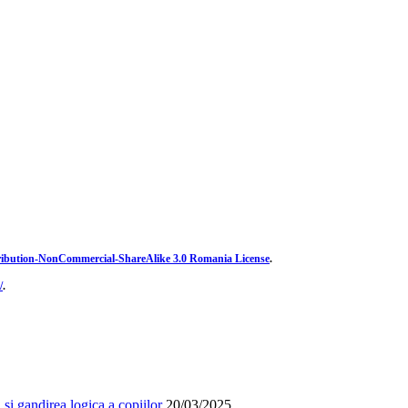
ibution-NonCommercial-ShareAlike 3.0 Romania License
.
/
.
și gandirea logica a copiilor
20/03/2025