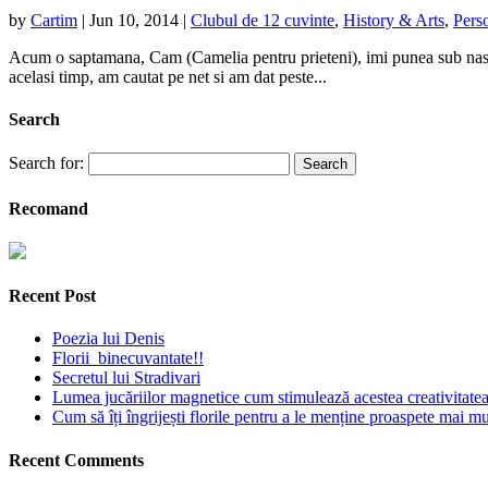
by
Cartim
|
Jun 10, 2014
|
Clubul de 12 cuvinte
,
History & Arts
,
Pers
Acum o saptamana, Cam (Camelia pentru prieteni), imi punea sub nas u
acelasi timp, am cautat pe net si am dat peste...
Search
Search for:
Recomand
Recent Post
Poezia lui Denis
Florii binecuvantate!!
Secretul lui Stradivari
Lumea jucăriilor magnetice cum stimulează acestea creativitatea 
Cum să îți îngrijești florile pentru a le menține proaspete mai mu
Recent Comments