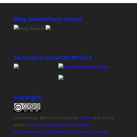
Blog Award
Photo Award
Semn spre carte
FOR MYSELF
Copyright
Cartim Blog - My Point of View
by
Caritm
is licensed
under a
Creative Commons Attribution-
NonCommercial-ShareAlike 3.0 Romania License
.