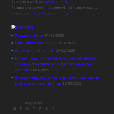
Based on a work at
www.cartim.ro
.
Permissions beyond the scope of this license may be
available at
https://www.cartim.ro/
.
RSS
Poezia lui Denis
01/12/2025
Florii binecuvantate!!
13/04/2025
Secretul lui Stradivari
25/03/2025
Lumea jucăriilor magnetice cum stimulează
acestea creativitatea și gandirea logica a
copiilor
20/03/2025
Cum să îți îngrijești florile pentru a le menține
proaspete mai mult timp
19/03/2025
August 2026
M
T
W
T
F
S
S