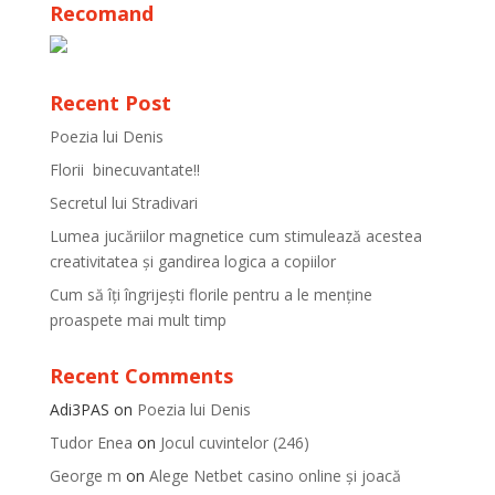
Recomand
Recent Post
Poezia lui Denis
Florii binecuvantate!!
Secretul lui Stradivari
Lumea jucăriilor magnetice cum stimulează acestea
creativitatea și gandirea logica a copiilor
Cum să îți îngrijești florile pentru a le menține
proaspete mai mult timp
Recent Comments
Adi3PAS
on
Poezia lui Denis
Tudor Enea
on
Jocul cuvintelor (246)
George m
on
Alege Netbet casino online și joacă