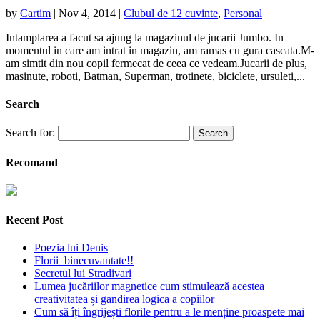
by
Cartim
|
Nov 4, 2014
|
Clubul de 12 cuvinte
,
Personal
Intamplarea a facut sa ajung la magazinul de jucarii Jumbo. In
momentul in care am intrat in magazin, am ramas cu gura cascata.M-
am simtit din nou copil fermecat de ceea ce vedeam.Jucarii de plus,
masinute, roboti, Batman, Superman, trotinete, biciclete, ursuleti,...
Search
Search for:
Recomand
Recent Post
Poezia lui Denis
Florii binecuvantate!!
Secretul lui Stradivari
Lumea jucăriilor magnetice cum stimulează acestea
creativitatea și gandirea logica a copiilor
Cum să îți îngrijești florile pentru a le menține proaspete mai