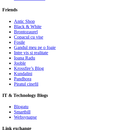
Friends
Antic Shop
Black & White
Brontozaurel
Copacul cu vise
Fosile
Gandul meu pe o foaie
Intre vis si realitate
Ioana Radu
Jooble
Krossfire’s Blog
Kundalini
Pandhora
Piratul cinefil
IT & Technology Blogs
Blogatu
Smartbill
Websynapse
Link exchange