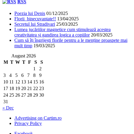
RSS
Poezia lui Denis
01/12/2025
Florii binecuvantate!!
13/04/2025
Secretul lui Stradivari
25/03/2025
Lumea jucăriilor magnetice cum stimulează acestea
creativitatea și gandirea logica a copiilor
20/03/2025
Cum să îți îngrijești florile pentru a le menține proaspete mai
mult timp
19/03/2025
August 2026
M
T
W
T
F
S
S
1
2
3
4
5
6
7
8
9
10
11
12
13
14
15
16
17
18
19
20
21
22
23
24
25
26
27
28
29
30
31
« Dec
Advertising on Cartim.ro
Privacy Policy
Facebook