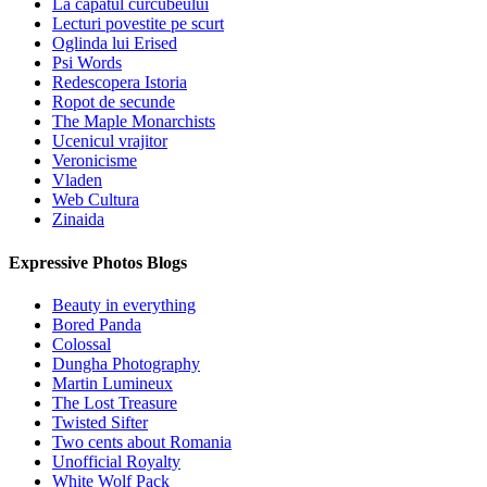
La capatul curcubeului
Lecturi povestite pe scurt
Oglinda lui Erised
Psi Words
Redescopera Istoria
Ropot de secunde
The Maple Monarchists
Ucenicul vrajitor
Veronicisme
Vladen
Web Cultura
Zinaida
Expressive Photos Blogs
Beauty in everything
Bored Panda
Colossal
Dungha Photography
Martin Lumineux
The Lost Treasure
Twisted Sifter
Two cents about Romania
Unofficial Royalty
White Wolf Pack