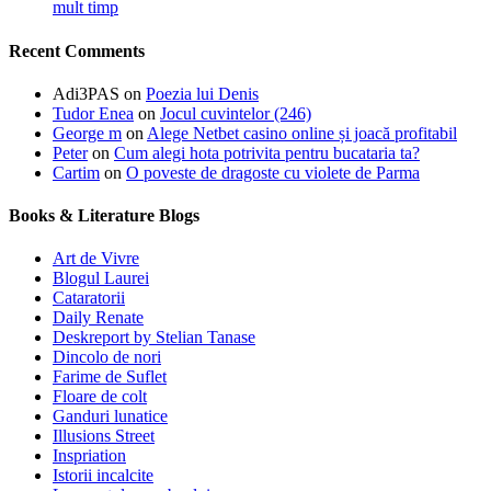
mult timp
Recent Comments
Adi3PAS
on
Poezia lui Denis
Tudor Enea
on
Jocul cuvintelor (246)
George m
on
Alege Netbet casino online și joacă profitabil
Peter
on
Cum alegi hota potrivita pentru bucataria ta?
Cartim
on
O poveste de dragoste cu violete de Parma
Books & Literature Blogs
Art de Vivre
Blogul Laurei
Cataratorii
Daily Renate
Deskreport by Stelian Tanase
Dincolo de nori
Farime de Suflet
Floare de colt
Ganduri lunatice
Illusions Street
Inspriation
Istorii incalcite