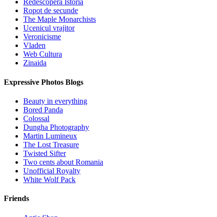
Redescopera Istoria
Ropot de secunde
The Maple Monarchists
Ucenicul vrajitor
Veronicisme
Vladen
Web Cultura
Zinaida
Expressive Photos Blogs
Beauty in everything
Bored Panda
Colossal
Dungha Photography
Martin Lumineux
The Lost Treasure
Twisted Sifter
Two cents about Romania
Unofficial Royalty
White Wolf Pack
Friends