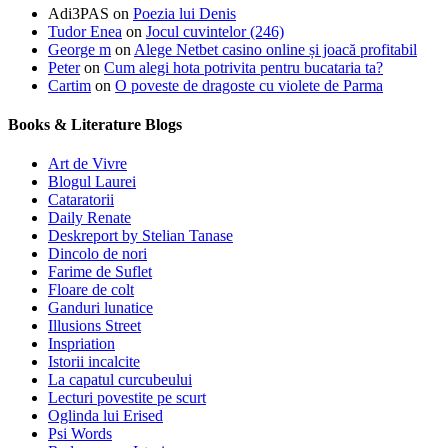
Adi3PAS
on
Poezia lui Denis
Tudor Enea
on
Jocul cuvintelor (246)
George m
on
Alege Netbet casino online și joacă profitabil
Peter
on
Cum alegi hota potrivita pentru bucataria ta?
Cartim
on
O poveste de dragoste cu violete de Parma
Books & Literature Blogs
Art de Vivre
Blogul Laurei
Cataratorii
Daily Renate
Deskreport by Stelian Tanase
Dincolo de nori
Farime de Suflet
Floare de colt
Ganduri lunatice
Illusions Street
Inspriation
Istorii incalcite
La capatul curcubeului
Lecturi povestite pe scurt
Oglinda lui Erised
Psi Words