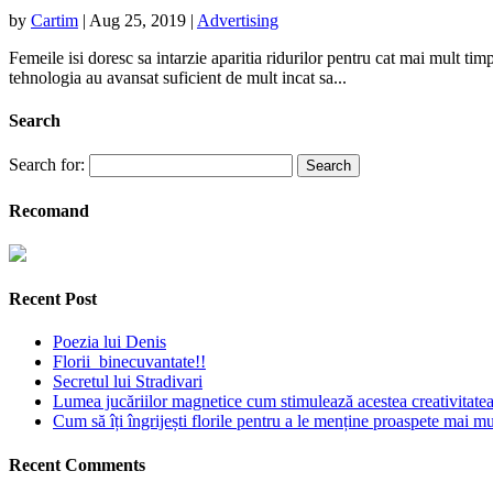
by
Cartim
|
Aug 25, 2019
|
Advertising
Femeile isi doresc sa intarzie aparitia ridurilor pentru cat mai mult timp
tehnologia au avansat suficient de mult incat sa...
Search
Search for:
Recomand
Recent Post
Poezia lui Denis
Florii binecuvantate!!
Secretul lui Stradivari
Lumea jucăriilor magnetice cum stimulează acestea creativitatea 
Cum să îți îngrijești florile pentru a le menține proaspete mai mu
Recent Comments