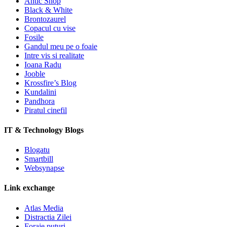
Antic Shop
Black & White
Brontozaurel
Copacul cu vise
Fosile
Gandul meu pe o foaie
Intre vis si realitate
Ioana Radu
Jooble
Krossfire’s Blog
Kundalini
Pandhora
Piratul cinefil
IT & Technology Blogs
Blogatu
Smartbill
Websynapse
Link exchange
Atlas Media
Distractia Zilei
Foraje puturi