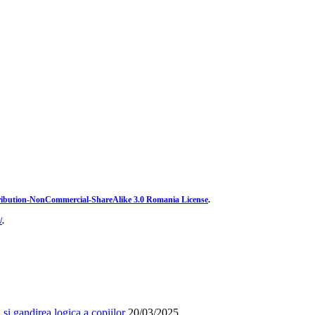
ibution-NonCommercial-ShareAlike 3.0 Romania License
.
/
.
și gandirea logica a copiilor
20/03/2025