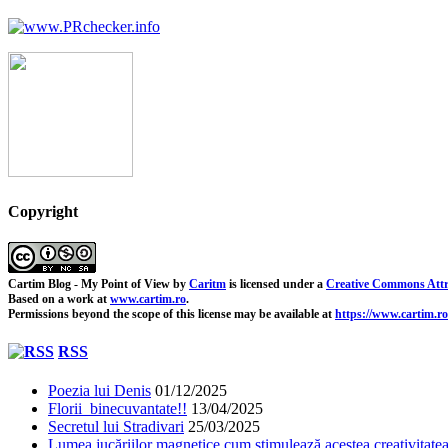
Copyright
Cartim Blog - My Point of View
by
Caritm
is licensed under a
Creative Commons Attr
Based on a work at
www.cartim.ro
.
Permissions beyond the scope of this license may be available at
https://www.cartim.ro
RSS
Poezia lui Denis
01/12/2025
Florii binecuvantate!!
13/04/2025
Secretul lui Stradivari
25/03/2025
Lumea jucăriilor magnetice cum stimulează acestea creativitatea 