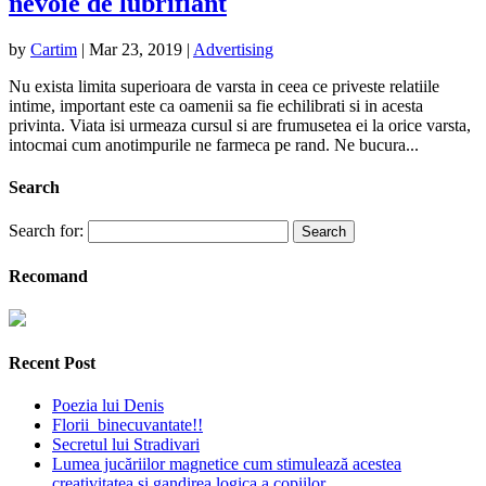
nevoie de lubrifiant
by
Cartim
|
Mar 23, 2019
|
Advertising
Nu exista limita superioara de varsta in ceea ce priveste relatiile
intime, important este ca oamenii sa fie echilibrati si in acesta
privinta. Viata isi urmeaza cursul si are frumusetea ei la orice varsta,
intocmai cum anotimpurile ne farmeca pe rand. Ne bucura...
Search
Search for:
Recomand
Recent Post
Poezia lui Denis
Florii binecuvantate!!
Secretul lui Stradivari
Lumea jucăriilor magnetice cum stimulează acestea
creativitatea și gandirea logica a copiilor