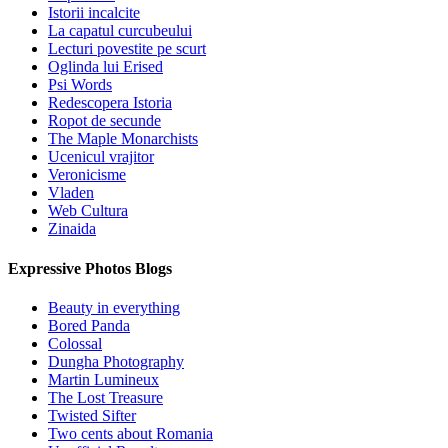
Istorii incalcite
La capatul curcubeului
Lecturi povestite pe scurt
Oglinda lui Erised
Psi Words
Redescopera Istoria
Ropot de secunde
The Maple Monarchists
Ucenicul vrajitor
Veronicisme
Vladen
Web Cultura
Zinaida
Expressive Photos Blogs
Beauty in everything
Bored Panda
Colossal
Dungha Photography
Martin Lumineux
The Lost Treasure
Twisted Sifter
Two cents about Romania