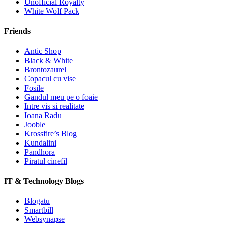
Unofficial Royalty
White Wolf Pack
Friends
Antic Shop
Black & White
Brontozaurel
Copacul cu vise
Fosile
Gandul meu pe o foaie
Intre vis si realitate
Ioana Radu
Jooble
Krossfire’s Blog
Kundalini
Pandhora
Piratul cinefil
IT & Technology Blogs
Blogatu
Smartbill
Websynapse