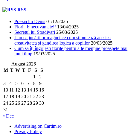
RSS
Poezia lui Denis
01/12/2025
Florii binecuvantate!!
13/04/2025
Secretul lui Stradivari
25/03/2025
Lumea jucăriilor magnetice cum stimulează acestea
creativitatea și gandirea logica a copiilor
20/03/2025
Cum să îți îngrijești florile pentru a le menține proaspete mai
mult timp
19/03/2025
August 2026
M
T
W
T
F
S
S
1
2
3
4
5
6
7
8
9
10
11
12
13
14
15
16
17
18
19
20
21
22
23
24
25
26
27
28
29
30
31
« Dec
Advertising on Cartim.ro
Privacy Policy