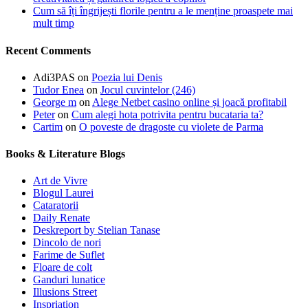
Cum să îți îngrijești florile pentru a le menține proaspete mai
mult timp
Recent Comments
Adi3PAS
on
Poezia lui Denis
Tudor Enea
on
Jocul cuvintelor (246)
George m
on
Alege Netbet casino online și joacă profitabil
Peter
on
Cum alegi hota potrivita pentru bucataria ta?
Cartim
on
O poveste de dragoste cu violete de Parma
Books & Literature Blogs
Art de Vivre
Blogul Laurei
Cataratorii
Daily Renate
Deskreport by Stelian Tanase
Dincolo de nori
Farime de Suflet
Floare de colt
Ganduri lunatice
Illusions Street
Inspriation