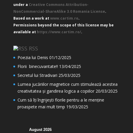
under a
Creative Commons Attribution-
NonCommercial-ShareAlike 3.0 Romania License
.
Based on a work at
www.cartim.ro
.
Permissions beyond the scope of this license may be
available at
https://www.cartim.ro/
.
RSS
Poezia lui Denis
01/12/2025
Florii binecuvantate!!
13/04/2025
Secretul lui Stradivari
25/03/2025
Lumea jucăriilor magnetice cum stimulează acestea
creativitatea și gandirea logica a copiilor
20/03/2025
Cum să îți îngrijești florile pentru a le menține
proaspete mai mult timp
19/03/2025
August 2026