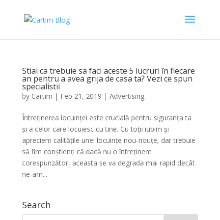
Stiai ca trebuie sa faci aceste 5 lucruri în fiecare
an pentru a avea grija de casa ta? Vezi ce spun
specialistii
by
Cartim
|
Feb 21, 2019
|
Advertising
Întreținerea locuinței este crucială pentru siguranța ta
și a celor care locuiesc cu tine. Cu toții iubim și
apreciem calitățile unei locuințe nou-nouțe, dar trebuie
să fim conștienți că dacă nu o întreținem
corespunzător, aceasta se va degrada mai rapid decât
ne-am...
Search