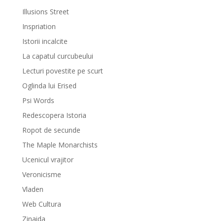
Illusions Street
Inspriation
Istorii incalcite
La capatul curcubeului
Lecturi povestite pe scurt
Oglinda lui Erised
Psi Words
Redescopera Istoria
Ropot de secunde
The Maple Monarchists
Ucenicul vrajitor
Veronicisme
Vladen
Web Cultura
Zinaida