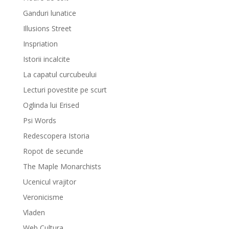
Ganduri lunatice
Illusions Street
Inspriation
Istorii incalcite
La capatul curcubeului
Lecturi povestite pe scurt
Oglinda lui Erised
Psi Words
Redescopera Istoria
Ropot de secunde
The Maple Monarchists
Ucenicul vrajitor
Veronicisme
Vladen
Web Cultura