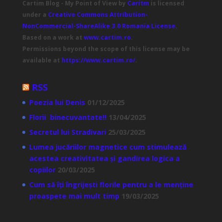
Cartim Blog - My Point of View
by
Caritm
is licensed
under a
Creative Commons Attribution-
NonCommercial-ShareAlike 3.0 Romania License
.
Based on a work at
www.cartim.ro
.
Permissions beyond the scope of this license may be
available at
https://www.cartim.ro/
.
RSS
Poezia lui Denis
01/12/2025
Florii binecuvantate!!
13/04/2025
Secretul lui Stradivari
25/03/2025
Lumea jucăriilor magnetice cum stimulează
acestea creativitatea și gandirea logica a
copiilor
20/03/2025
Cum să îți îngrijești florile pentru a le menține
proaspete mai mult timp
19/03/2025