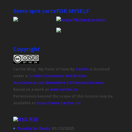
Semn spre carte
FOR MYSELF
Copyright
Cartim Blog - My Point of View
by
Caritm
is licensed
under a
Creative Commons Attribution-
NonCommercial-ShareAlike 3.0 Romania License
.
Based on a work at
www.cartim.ro
.
Permissions beyond the scope of this license may be
available at
https://www.cartim.ro/
.
RSS
Poezia lui Denis
01/12/2025