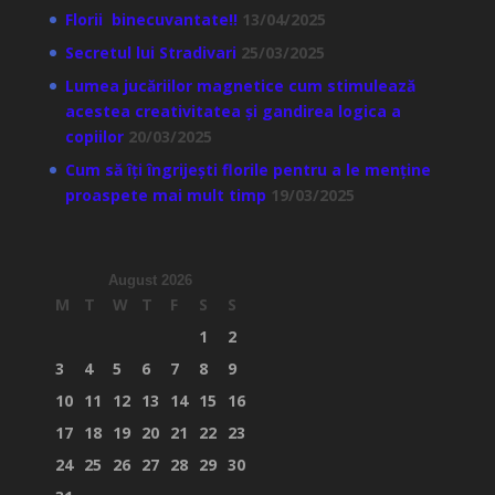
Florii binecuvantate!!
13/04/2025
Secretul lui Stradivari
25/03/2025
Lumea jucăriilor magnetice cum stimulează
acestea creativitatea și gandirea logica a
copiilor
20/03/2025
Cum să îți îngrijești florile pentru a le menține
proaspete mai mult timp
19/03/2025
August 2026
M
T
W
T
F
S
S
1
2
3
4
5
6
7
8
9
10
11
12
13
14
15
16
17
18
19
20
21
22
23
24
25
26
27
28
29
30