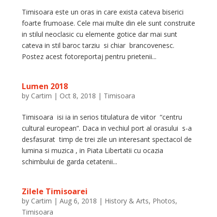
Timisoara este un oras in care exista cateva biserici
foarte frumoase. Cele mai multe din ele sunt construite
in stilul neoclasic cu elemente gotice dar mai sunt
cateva in stil baroc tarziu si chiar brancovenesc.
Postez acest fotoreportaj pentru prietenii...
Lumen 2018
by
Cartim
|
Oct 8, 2018
|
Timisoara
Timisoara isi ia in serios titulatura de viitor “centru
cultural european”. Daca in vechiul port al orasului s-a
desfasurat timp de trei zile un interesant spectacol de
lumina si muzica , in Piata Libertatii cu ocazia
schimbului de garda cetatenii...
Zilele Timisoarei
by
Cartim
|
Aug 6, 2018
|
History & Arts
,
Photos
,
Timisoara