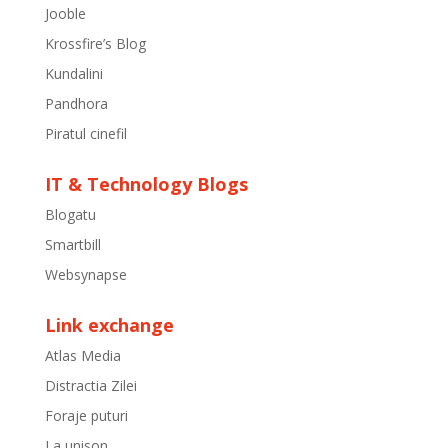
Jooble
Krossfire’s Blog
Kundalini
Pandhora
Piratul cinefil
IT & Technology Blogs
Blogatu
Smartbill
Websynapse
Link exchange
Atlas Media
Distractia Zilei
Foraje puturi
La unison