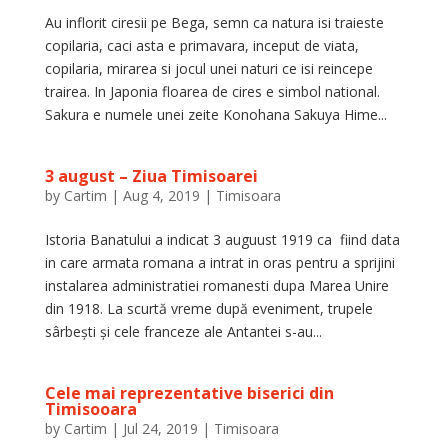
Au inflorit ciresii pe Bega, semn ca natura isi traieste
copilaria, caci asta e primavara, inceput de viata,
copilaria, mirarea si jocul unei naturi ce isi reincepe
trairea. In Japonia floarea de cires e simbol national.
Sakura e numele unei zeite Konohana Sakuya Hime...
3 august – Ziua Timisoarei
by
Cartim
|
Aug 4, 2019
|
Timisoara
Istoria Banatului a indicat 3 auguust 1919 ca fiind data
in care armata romana a intrat in oras pentru a sprijini
instalarea administratiei romanesti dupa Marea Unire
din 1918. La scurtă vreme după eveniment, trupele
sârbești și cele franceze ale Antantei s-au...
Cele mai reprezentative biserici din
Timisooara
by
Cartim
|
Jul 24, 2019
|
Timisoara