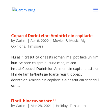
Copacul Dorintelor: Amintiri din copilarie
by
Cartim
|
Apr 6, 2022
|
Movies & Music
,
My
Opinions
,
Timisoara
Nu as fi crezut ca cineastii romani mai pot face un film
bun. Se pare ca,spre bucuria mea, m-am
inselat.Copacul Dorintelor: Amintiri din copilarie este un
film de familie/fantezie foarte reusit. Copacul
dorintelor. Amintiri din copilarie s-a nascut din scenariul
scris...
Florii binecuvantate !!
by
Cartim
|
Mar 28, 2021
|
Holiday
,
Timisoara