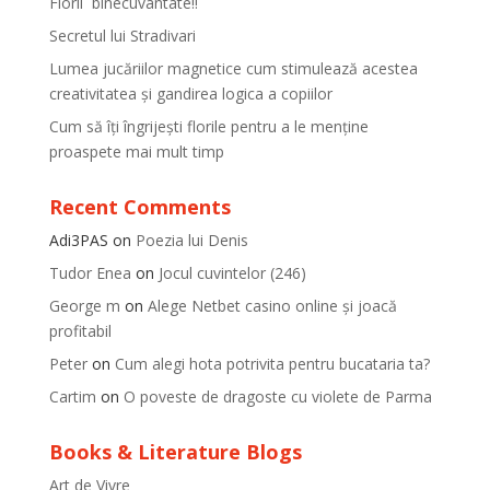
Florii binecuvantate!!
Secretul lui Stradivari
Lumea jucăriilor magnetice cum stimulează acestea
creativitatea și gandirea logica a copiilor
Cum să îți îngrijești florile pentru a le menține
proaspete mai mult timp
Recent Comments
Adi3PAS
on
Poezia lui Denis
Tudor Enea
on
Jocul cuvintelor (246)
George m
on
Alege Netbet casino online și joacă
profitabil
Peter
on
Cum alegi hota potrivita pentru bucataria ta?
Cartim
on
O poveste de dragoste cu violete de Parma
Books & Literature Blogs
Art de Vivre