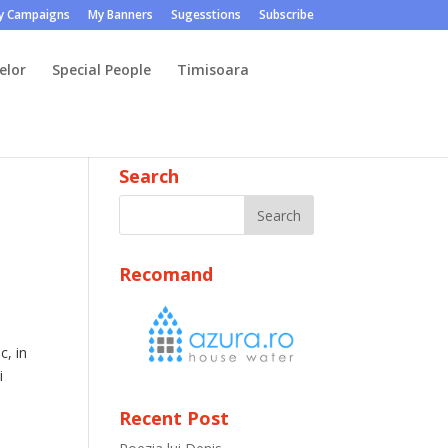
y Campaigns
My Banners
Sugesstions
Subscribe
elor
Special People
Timisoara
Search
Recomand
c, in
i
Recent Post