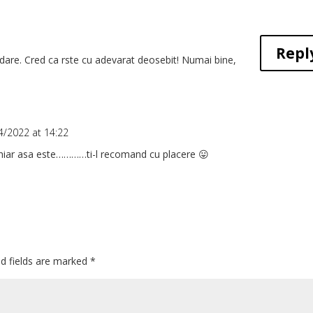
Repl
re. Cred ca rste cu adevarat deosebit! Numai bine,
4/2022 at 14:22
hiar asa este…………ti-l recomand cu placere 😛
ed fields are marked
*