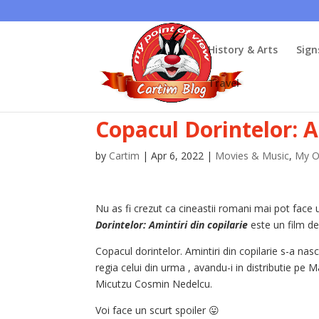
History & Arts
Sign
Travel
Copacul Dorintelor: A
by
Cartim
|
Apr 6, 2022
|
Movies & Music
,
My O
Nu as fi crezut ca cineastii romani mai pot face
Dorintelor: Amintiri din copilarie
este un film de 
Copacul dorintelor. Amintiri din copilarie s-a na
regia celui din urma , avandu-i in distributie pe
Micutzu Cosmin Nedelcu.
Voi face un scurt spoiler 😛