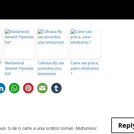
i”
Maidanezul
Cafeaua Illy sau
Caine sau pisica,
devenit “Hyundai
povestea unui
asta-i intrebarea
Pet”
timisorean
?
Repl
un. Si de o carte a unui scriitor roman. Multumesc