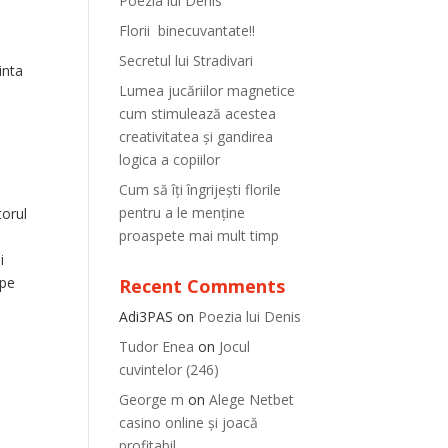
Poezia lui Denis
e
Florii binecuvantate!!
Secretul lui Stradivari
inta
Lumea jucăriilor magnetice
cum stimulează acestea
creativitatea și gandirea
logica a copiilor
Cum să îți îngrijești florile
pentru a le menține
torul
proaspete mai mult timp
i
 pe
Recent Comments
Adi3PAS
on
Poezia lui Denis
Tudor Enea
on
Jocul
cuvintelor (246)
George m
on
Alege Netbet
t
casino online și joacă
profitabil