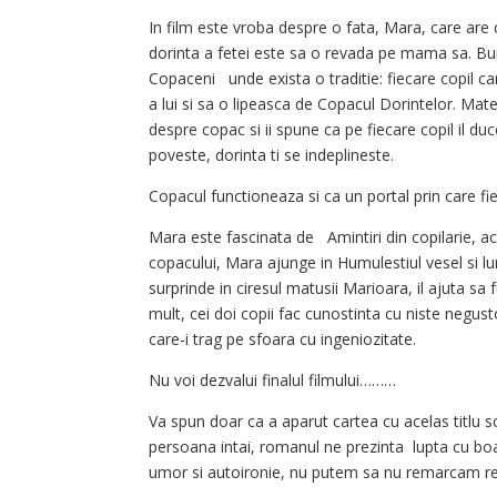
In film este vroba despre o fata, Mara, care are c
dorinta a fetei este sa o revada pe mama sa. Bu
Copaceni unde exista o traditie: fiecare copil c
a lui si sa o lipeasca de Copacul Dorintelor. Mat
despre copac si ii spune ca pe fiecare copil il du
poveste, dorinta ti se indeplineste.
Copacul functioneaza si ca un portal prin care fie
Mara este fascinata de Amintiri din copilarie, ac
copacului, Mara ajunge in Humulestiul vesel si lu
surprinde in ciresul matusii Marioara, il ajuta sa 
mult, cei doi copii fac cunostinta cu niste negust
care-i trag pe sfoara cu ingeniozitate.
Nu voi dezvalui finalul filmului………
Va spun doar ca a aparut cartea cu acelas titlu 
persoana intai, romanul ne prezinta lupta cu boa
umor si autoironie, nu putem sa nu remarcam reali