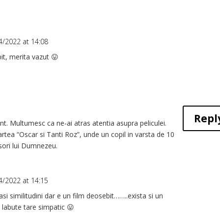
4/2022 at 14:08
it, merita vazut 😛
Repl
nt. Multumesc ca ne-ai atras atentia asupra peliculei.
rtea “Oscar si Tanti Roz”, unde un copil in varsta de 10
risori lui Dumnezeu.
4/2022 at 14:15
si similitudini dar e un film deosebit……..exista si un
 labute tare simpatic 😛