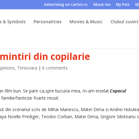
Advertising on Cartim.ro
About me
My Pets
M
s & Symbols
Personalities
Movies & Music
Clubul cuvint
mintiri din copilarie
pinions
,
Timisoara
|
6 comments
 un film bun. Se pare ca,spre bucuria mea, m-am inselat.
Copacul
familie/fantezie foarte reusit.
scut din scenariul scris de Mihai Manescu, Matei Dima si Andrei Hutulea
 Maya Noelle Prediger, Teodor Corban, Matei Dima, Grigore Silisteanu s