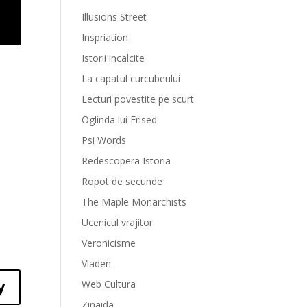
Illusions Street
Inspriation
Istorii incalcite
La capatul curcubeului
Lecturi povestite pe scurt
Oglinda lui Erised
Psi Words
Redescopera Istoria
Ropot de secunde
The Maple Monarchists
Ucenicul vrajitor
Veronicisme
Vladen
y
Web Cultura
Zinaida