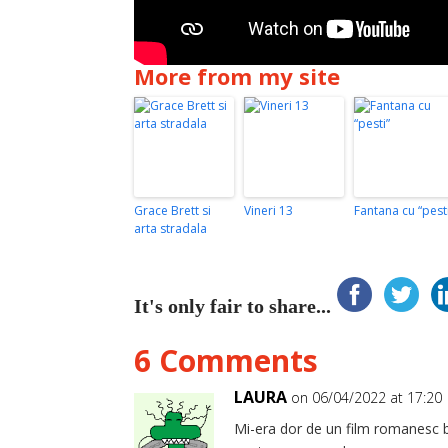
More from my site
Grace Brett si
Vineri 13
Fantana cu “pest
arta stradala
It's only fair to share...
6 Comments
LAURA
on 06/04/2022 at 17:20
Mi-era dor de un film romanesc b