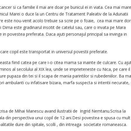
ancer si ca familie il mai are doar pe bunicul ei in viata. Cea mai mar
nicul Marei o duce la un Centru de Tratament Paleativ de la Adunatii
are este nou-venit acolo trebuie sa scrie pe o foaie, cea mai mare dor
ei Dima este gradinarul insotit de catelul sau, care o invata pe Mara
ce in povestea preferata. Daca ajuti personajul principal sa invinga in
care copil este transportat in universul povestii preferate.
easta fiind catea pe care i-o citea mama sa inainte de culcare. Cu aju
minos al secolului al XIX lea, unde se imprieteneste cu Nica, pe care il
fure pupaza din tei si il scapa de mania parintilor si rubedeniilor. Ba ma
ori ambulanti cu infatisare bizara, marfa suspecta si intentii necurate,
scrisa de Mihai Manescu avand ilustratii de Ingrid Nemtanu.Scrisa la
la din perspectiva unui copil de 12 ani.Desi povestea e spusa cu mul
tatile dure din spitale, scolli , din intreaga societate romaneasca.