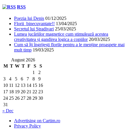
RSS
Poezia lui Denis
01/12/2025
Florii binecuvantate!!
13/04/2025
Secretul lui Stradivari
25/03/2025
Lumea jucăriilor magnetice cum stimulează acestea
creativitatea și gandirea logica a copiilor
20/03/2025
Cum să îți îngrijești florile pentru a le menține proaspete mai
mult timp
19/03/2025
August 2026
M
T
W
T
F
S
S
1
2
3
4
5
6
7
8
9
10
11
12
13
14
15
16
17
18
19
20
21
22
23
24
25
26
27
28
29
30
31
« Dec
Advertising on Cartim.ro
Privacy Policy