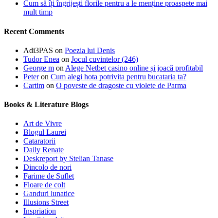
Cum să îți îngrijești florile pentru a le menține proaspete mai
mult timp
Recent Comments
Adi3PAS
on
Poezia lui Denis
Tudor Enea
on
Jocul cuvintelor (246)
George m
on
Alege Netbet casino online și joacă profitabil
Peter
on
Cum alegi hota potrivita pentru bucataria ta?
Cartim
on
O poveste de dragoste cu violete de Parma
Books & Literature Blogs
Art de Vivre
Blogul Laurei
Cataratorii
Daily Renate
Deskreport by Stelian Tanase
Dincolo de nori
Farime de Suflet
Floare de colt
Ganduri lunatice
Illusions Street
Inspriation