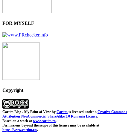
FOR MYSELF
Copyright
Cartim Blog - My Point of View
by
Caritm
is licensed under a
Creative Commons
Attribution-NonCommercial-ShareAlike 3.0 Romania License
.
Based on a work at
www.cartim.ro
.
Permissions beyond the scope of this license may be available at
https://www.cartim.ro/
.