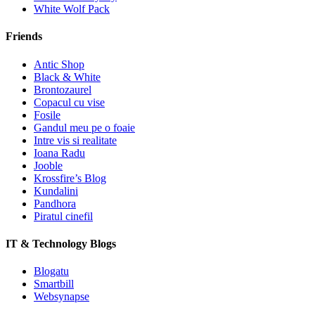
White Wolf Pack
Friends
Antic Shop
Black & White
Brontozaurel
Copacul cu vise
Fosile
Gandul meu pe o foaie
Intre vis si realitate
Ioana Radu
Jooble
Krossfire’s Blog
Kundalini
Pandhora
Piratul cinefil
IT & Technology Blogs
Blogatu
Smartbill
Websynapse