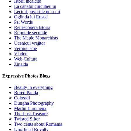
Istorii incalcite
La capatul curcubeului
Lecturi povestite pe scurt
Oglinda lui Erised
Psi Words
Redescopera Istoria
Ropot de secunde
The Maple Monarchists
Ucenicul vrajitor
Veronicisme
Vladen
Web Cultura
Zinaida
Expressive Photos Blogs
Beauty in everything
Bored Panda
Colossal
Dungha Photography
Martin Lumineux
The Lost Treasure
Twisted Sifter
Two cents about Romania
Unofficial Royalty