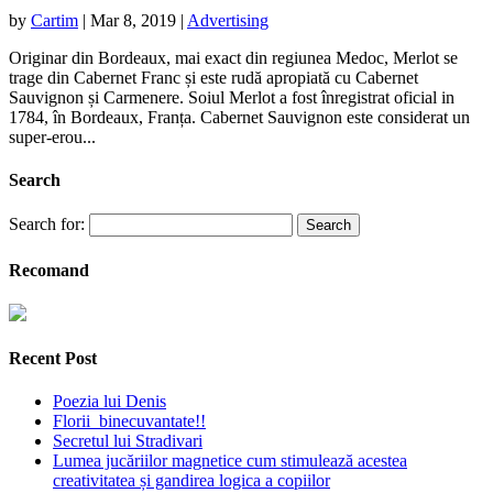
by
Cartim
|
Mar 8, 2019
|
Advertising
Originar din Bordeaux, mai exact din regiunea Medoc, Merlot se
trage din Cabernet Franc și este rudă apropiată cu Cabernet
Sauvignon și Carmenere. Soiul Merlot a fost înregistrat oficial in
1784, în Bordeaux, Franța. Cabernet Sauvignon este considerat un
super-erou...
Search
Search for:
Recomand
Recent Post
Poezia lui Denis
Florii binecuvantate!!
Secretul lui Stradivari
Lumea jucăriilor magnetice cum stimulează acestea
creativitatea și gandirea logica a copiilor