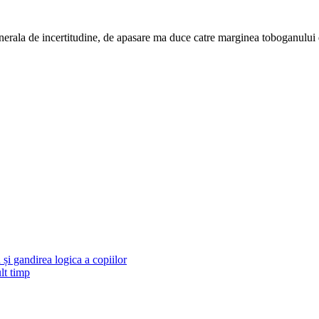
enerala de incertitudine, de apasare ma duce catre marginea toboganului d
și gandirea logica a copiilor
lt timp