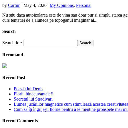
by
Cartim
|
May 4, 2020
|
My Opinions
,
Personal
Nu stiu daca autoizolarea este de vina sau doar pur si simplu starea g
curs tentatiei de a aluneca pe topoganul imaginar al...
Search
Search for:
Recomand
Recent Post
Poezia lui Denis
Florii binecuvantate!!
Secretul lui Stradivari
Lumea jucăriilor magnetice cum stimulează acestea creativitatea 
Cum să îți îngrijești florile pentru a le menține proaspete mai mu
Recent Comments