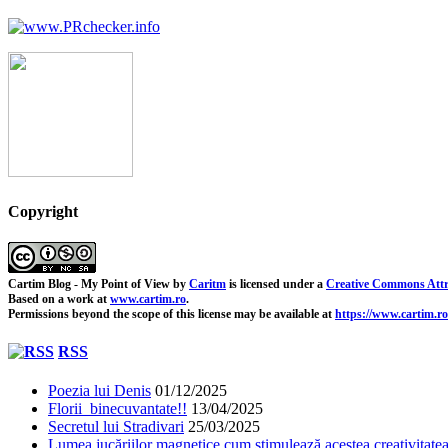
Copyright
Cartim Blog - My Point of View
by
Caritm
is licensed under a
Creative Commons Attr
Based on a work at
www.cartim.ro
.
Permissions beyond the scope of this license may be available at
https://www.cartim.ro
RSS
Poezia lui Denis
01/12/2025
Florii binecuvantate!!
13/04/2025
Secretul lui Stradivari
25/03/2025
Lumea jucăriilor magnetice cum stimulează acestea creativitatea 