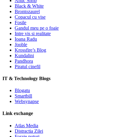
Antic Shop
Black & White
Brontozaurel
Copacul cu vise
Fosile
Gandul meu pe o foaie
Intre vis si realitate
Ioana Radu
Jooble
Krossfire’s Blog
Kundalini
Pandhora
Piratul cinefil
IT & Technology Blogs
Blogatu
Smartbill
Websynapse
Link exchange
Atlas Media
Distractia Zilei
Foraje puturi