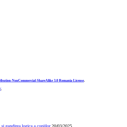
ibution-NonCommercial-ShareAlike 3.0 Romania License
.
/
.
și gandirea logica a copiilor
20/03/2025