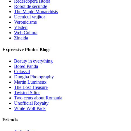
Redescopera Istoria
Ropot de secunde
The Maple Monarchists
Ucenicul vrajitor
Veronicisme
Vladen
Web Cultura
Zinaida
Expressive Photos Blogs
Beauty in everything
Bored Panda
Colossal
Dungha Photography
Martin Lumineux
The Lost Treasure
Twisted Sifter
Two cents about Romania
Unofficial Royalty
White Wolf Pack
Friends