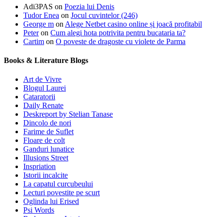
Adi3PAS
on
Poezia lui Denis
Tudor Enea
on
Jocul cuvintelor (246)
George m
on
Alege Netbet casino online și joacă profitabil
Peter
on
Cum alegi hota potrivita pentru bucataria ta?
Cartim
on
O poveste de dragoste cu violete de Parma
Books & Literature Blogs
Art de Vivre
Blogul Laurei
Cataratorii
Daily Renate
Deskreport by Stelian Tanase
Dincolo de nori
Farime de Suflet
Floare de colt
Ganduri lunatice
Illusions Street
Inspriation
Istorii incalcite
La capatul curcubeului
Lecturi povestite pe scurt
Oglinda lui Erised
Psi Words