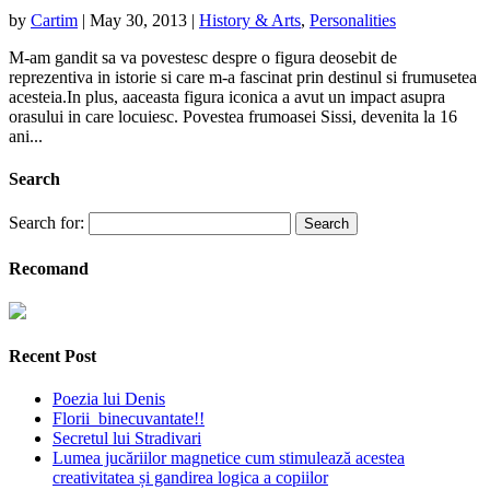
by
Cartim
|
May 30, 2013
|
History & Arts
,
Personalities
M-am gandit sa va povestesc despre o figura deosebit de
reprezentiva in istorie si care m-a fascinat prin destinul si frumusetea
acesteia.In plus, aaceasta figura iconica a avut un impact asupra
orasului in care locuiesc. Povestea frumoasei Sissi, devenita la 16
ani...
Search
Search for:
Recomand
Recent Post
Poezia lui Denis
Florii binecuvantate!!
Secretul lui Stradivari
Lumea jucăriilor magnetice cum stimulează acestea
creativitatea și gandirea logica a copiilor