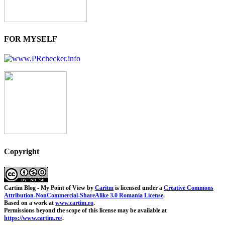
FOR MYSELF
Copyright
Cartim Blog - My Point of View
by
Caritm
is licensed under a
Creative Commons
Attribution-NonCommercial-ShareAlike 3.0 Romania License
.
Based on a work at
www.cartim.ro
.
Permissions beyond the scope of this license may be available at
https://www.cartim.ro/
.