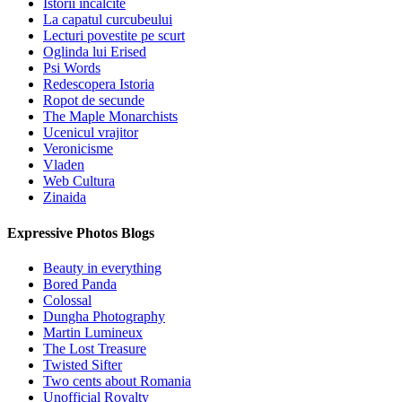
Istorii incalcite
La capatul curcubeului
Lecturi povestite pe scurt
Oglinda lui Erised
Psi Words
Redescopera Istoria
Ropot de secunde
The Maple Monarchists
Ucenicul vrajitor
Veronicisme
Vladen
Web Cultura
Zinaida
Expressive Photos Blogs
Beauty in everything
Bored Panda
Colossal
Dungha Photography
Martin Lumineux
The Lost Treasure
Twisted Sifter
Two cents about Romania
Unofficial Royalty