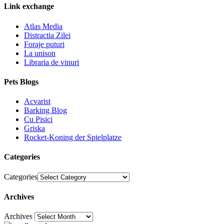
Link exchange
Atlas Media
Distractia Zilei
Foraje puturi
La unison
Libraria de vinuri
Pets Blogs
Acvarist
Barking Blog
Cu Pisici
Griska
Rocket-Koning der Spielplatze
Categories
Categories
Archives
Archives
30