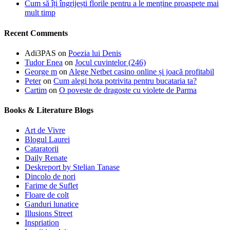
Cum să îți îngrijești florile pentru a le menține proaspete mai
mult timp
Recent Comments
Adi3PAS
on
Poezia lui Denis
Tudor Enea
on
Jocul cuvintelor (246)
George m
on
Alege Netbet casino online și joacă profitabil
Peter
on
Cum alegi hota potrivita pentru bucataria ta?
Cartim
on
O poveste de dragoste cu violete de Parma
Books & Literature Blogs
Art de Vivre
Blogul Laurei
Cataratorii
Daily Renate
Deskreport by Stelian Tanase
Dincolo de nori
Farime de Suflet
Floare de colt
Ganduri lunatice
Illusions Street
Inspriation