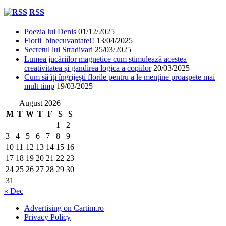
RSS
Poezia lui Denis
01/12/2025
Florii binecuvantate!!
13/04/2025
Secretul lui Stradivari
25/03/2025
Lumea jucăriilor magnetice cum stimulează acestea
creativitatea și gandirea logica a copiilor
20/03/2025
Cum să îți îngrijești florile pentru a le menține proaspete mai
mult timp
19/03/2025
August 2026
M
T
W
T
F
S
S
1
2
3
4
5
6
7
8
9
10
11
12
13
14
15
16
17
18
19
20
21
22
23
24
25
26
27
28
29
30
31
« Dec
Advertising on Cartim.ro
Privacy Policy