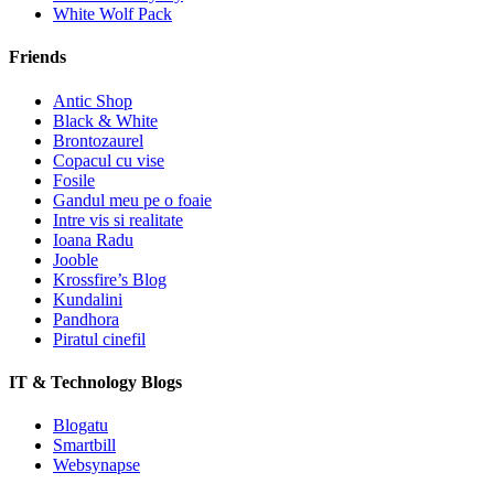
White Wolf Pack
Friends
Antic Shop
Black & White
Brontozaurel
Copacul cu vise
Fosile
Gandul meu pe o foaie
Intre vis si realitate
Ioana Radu
Jooble
Krossfire’s Blog
Kundalini
Pandhora
Piratul cinefil
IT & Technology Blogs
Blogatu
Smartbill
Websynapse