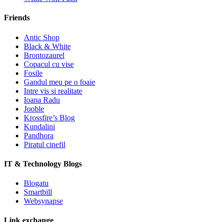
Friends
Antic Shop
Black & White
Brontozaurel
Copacul cu vise
Fosile
Gandul meu pe o foaie
Intre vis si realitate
Ioana Radu
Jooble
Krossfire’s Blog
Kundalini
Pandhora
Piratul cinefil
IT & Technology Blogs
Blogatu
Smartbill
Websynapse
Link exchange