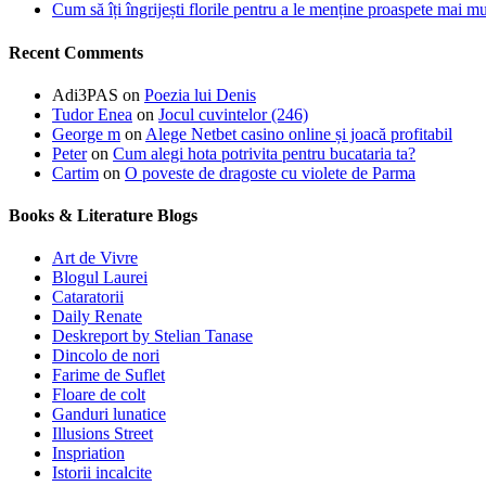
Cum să îți îngrijești florile pentru a le menține proaspete mai mu
Recent Comments
Adi3PAS
on
Poezia lui Denis
Tudor Enea
on
Jocul cuvintelor (246)
George m
on
Alege Netbet casino online și joacă profitabil
Peter
on
Cum alegi hota potrivita pentru bucataria ta?
Cartim
on
O poveste de dragoste cu violete de Parma
Books & Literature Blogs
Art de Vivre
Blogul Laurei
Cataratorii
Daily Renate
Deskreport by Stelian Tanase
Dincolo de nori
Farime de Suflet
Floare de colt
Ganduri lunatice
Illusions Street
Inspriation
Istorii incalcite