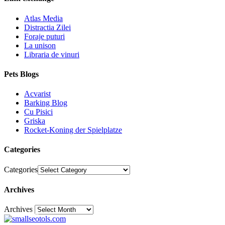
Atlas Media
Distractia Zilei
Foraje puturi
La unison
Libraria de vinuri
Pets Blogs
Acvarist
Barking Blog
Cu Pisici
Griska
Rocket-Koning der Spielplatze
Categories
Categories
Archives
Archives
30