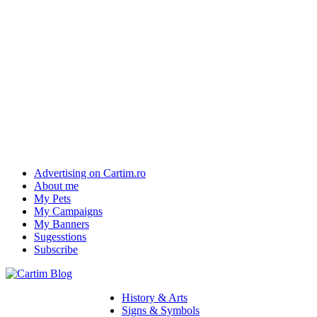
Advertising on Cartim.ro
About me
My Pets
My Campaigns
My Banners
Sugesstions
Subscribe
History & Arts
Signs & Symbols