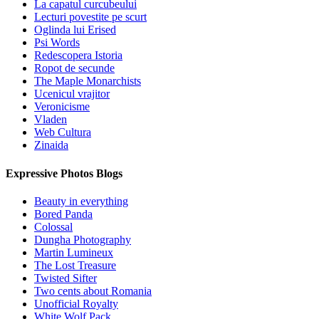
La capatul curcubeului
Lecturi povestite pe scurt
Oglinda lui Erised
Psi Words
Redescopera Istoria
Ropot de secunde
The Maple Monarchists
Ucenicul vrajitor
Veronicisme
Vladen
Web Cultura
Zinaida
Expressive Photos Blogs
Beauty in everything
Bored Panda
Colossal
Dungha Photography
Martin Lumineux
The Lost Treasure
Twisted Sifter
Two cents about Romania
Unofficial Royalty
White Wolf Pack