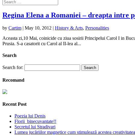
Regina Elena a Romaniei – dreapta intre 
by
Cartim
|
May 10, 2012
|
History & Arts
,
Personalities
Aceasta zi,10 Mai, coinicide cu ziua sosirii Principelui Carol I in Bucu
Prusia. S-a casatorit cu Carol al II-lea al...
Search
Search for:
Recomand
Recent Post
Poezia lui Denis
Florii binecuvantate!!
Secretul lui Stradivari
Lumea jucăriilor magnetice cum stimulează acestea creativitatea 