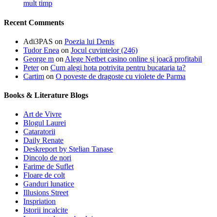
mult timp
Recent Comments
Adi3PAS
on
Poezia lui Denis
Tudor Enea
on
Jocul cuvintelor (246)
George m
on
Alege Netbet casino online și joacă profitabil
Peter
on
Cum alegi hota potrivita pentru bucataria ta?
Cartim
on
O poveste de dragoste cu violete de Parma
Books & Literature Blogs
Art de Vivre
Blogul Laurei
Cataratorii
Daily Renate
Deskreport by Stelian Tanase
Dincolo de nori
Farime de Suflet
Floare de colt
Ganduri lunatice
Illusions Street
Inspriation
Istorii incalcite