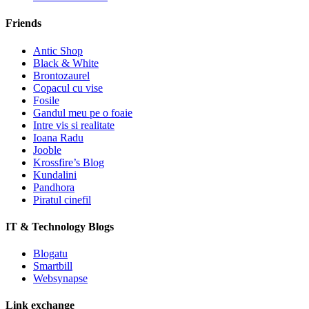
Friends
Antic Shop
Black & White
Brontozaurel
Copacul cu vise
Fosile
Gandul meu pe o foaie
Intre vis si realitate
Ioana Radu
Jooble
Krossfire’s Blog
Kundalini
Pandhora
Piratul cinefil
IT & Technology Blogs
Blogatu
Smartbill
Websynapse
Link exchange