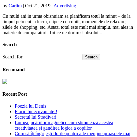
by
Cartim
|
Oct 21, 2019
|
Advertising
Cu multi ani in urma obisnuiam sa planificam totul la minut – de la
timpul petrecut la lucru, clipele cu copiii, momentele de relaxare,
zilele de shopping, etc. Astazi totul este mult mai simplu, mai ales in
materie de cumparaturi. Tot ce ne dorim si absolut...
Search
Search for:
Recomand
Recent Post
Poezia lui Denis
Florii binecuvantate!!
Secretul lui Stradivari
Lumea jucăriilor magnetice cum stimulează acestea
creativitatea și gandirea logica a copiilor
Cum să îți îngrijești florile pentru a le menține proaspete mai