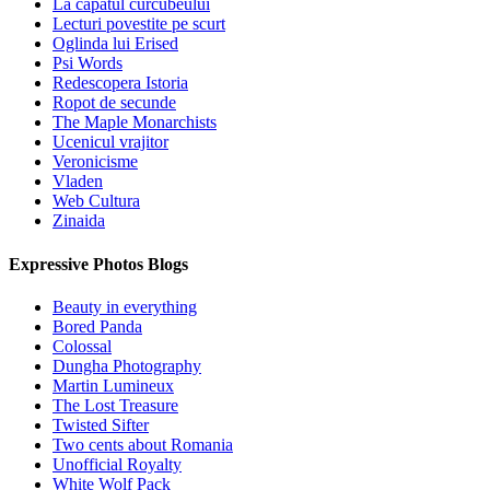
La capatul curcubeului
Lecturi povestite pe scurt
Oglinda lui Erised
Psi Words
Redescopera Istoria
Ropot de secunde
The Maple Monarchists
Ucenicul vrajitor
Veronicisme
Vladen
Web Cultura
Zinaida
Expressive Photos Blogs
Beauty in everything
Bored Panda
Colossal
Dungha Photography
Martin Lumineux
The Lost Treasure
Twisted Sifter
Two cents about Romania
Unofficial Royalty
White Wolf Pack