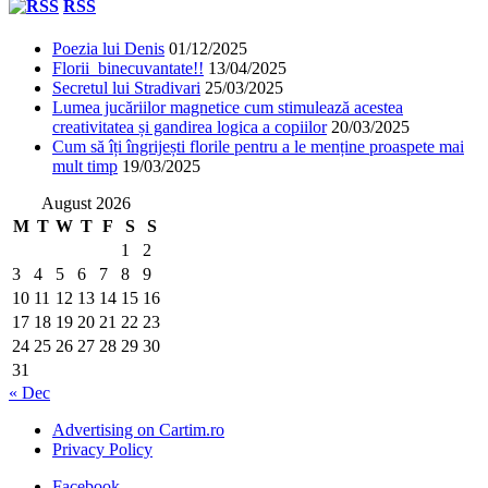
RSS
Poezia lui Denis
01/12/2025
Florii binecuvantate!!
13/04/2025
Secretul lui Stradivari
25/03/2025
Lumea jucăriilor magnetice cum stimulează acestea
creativitatea și gandirea logica a copiilor
20/03/2025
Cum să îți îngrijești florile pentru a le menține proaspete mai
mult timp
19/03/2025
August 2026
M
T
W
T
F
S
S
1
2
3
4
5
6
7
8
9
10
11
12
13
14
15
16
17
18
19
20
21
22
23
24
25
26
27
28
29
30
31
« Dec
Advertising on Cartim.ro
Privacy Policy
Facebook