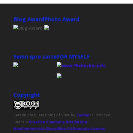
Blog Award
Photo Award
Semn spre carte
FOR MYSELF
Copyright
Cartim Blog - My Point of View
by
Caritm
is licensed
under a
Creative Commons Attribution-
NonCommercial-ShareAlike 3.0 Romania License
.