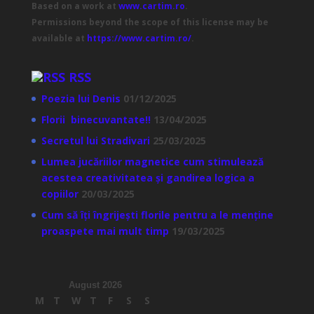
Based on a work at
www.cartim.ro
.
Permissions beyond the scope of this license may be
available at
https://www.cartim.ro/
.
RSS
Poezia lui Denis
01/12/2025
Florii binecuvantate!!
13/04/2025
Secretul lui Stradivari
25/03/2025
Lumea jucăriilor magnetice cum stimulează
acestea creativitatea și gandirea logica a
copiilor
20/03/2025
Cum să îți îngrijești florile pentru a le menține
proaspete mai mult timp
19/03/2025
August 2026
M
T
W
T
F
S
S