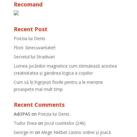
Recomand
Recent Post
Poezia lui Denis
Florii binecuvantate!!
Secretul lui Stradivari
Lumea jucăriilor magnetice cum stimulează acestea
creativitatea și gandirea logica a copiilor
Cum să îți îngrijești florile pentru a le menține
proaspete mai mult timp
Recent Comments
Adi3PAS
on
Poezia lui Denis
Tudor Enea
on
Jocul cuvintelor (246)
George m
on
Alege Netbet casino online și joacă