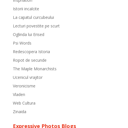
Inspriation
Istorii incalcite
La capatul curcubeului
Lecturi povestite pe scurt
Oglinda lui Erised
Psi Words
Redescopera Istoria
Ropot de secunde
The Maple Monarchists
Ucenicul vrajitor
Veronicisme
Vladen
Web Cultura
Zinaida
Expressive Photos Blogs