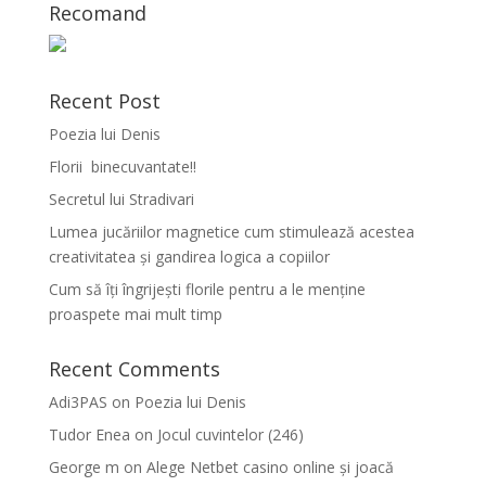
Recomand
Recent Post
Poezia lui Denis
Florii binecuvantate!!
Secretul lui Stradivari
Lumea jucăriilor magnetice cum stimulează acestea
creativitatea și gandirea logica a copiilor
Cum să îți îngrijești florile pentru a le menține
proaspete mai mult timp
Recent Comments
Adi3PAS
on
Poezia lui Denis
Tudor Enea
on
Jocul cuvintelor (246)
George m
on
Alege Netbet casino online și joacă