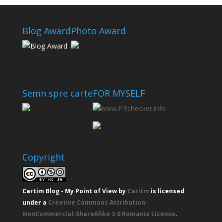
Blog Award
Photo Award
Semn spre carte
FOR MYSELF
Copyright
Cartim Blog - My Point of View
by
Caritm
is licensed
under a
Creative Commons Attribution-
NonCommercial-ShareAlike 3.0 Romania License
.