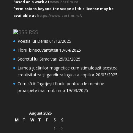
Based on a work at
www.cartim.ro
.
Permissions beyond the scope of this license may be
available at
https://www.cartim.ro/
.
RSS
Poezia lui Denis
01/12/2025
Florii binecuvantate!!
13/04/2025
Secretul lui Stradivari
25/03/2025
Lumea jucăriilor magnetice cum stimulează acestea
creativitatea și gandirea logica a copiilor
20/03/2025
Cum să îți îngrijești florile pentru a le menține
proaspete mai mult timp
19/03/2025
August 2026
M
T
W
T
F
S
S
1
2