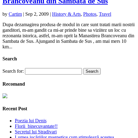
Brancoveanu din Sambata de Sus
by
Cartim
|
Sep 2, 2009
|
History & Arts
,
Photos
,
Travel
Dupa dezamagirea produsa de modul in care sunt tratati marii nostrii
ganditori, m-am gandit ca mi-ar prinde bine sa viziitez un loc cu
rezonanta istorica, astfel, m-am oprit la Manastirea Brancoveanu din
Sambata de Sus. Ajungand in Sambata de Sus , am mai mers 10
km...
Search
Search for:
Recomand
Recent Post
Poezia lui Denis
Florii binecuvantate!!
Secretul lui Stradivari
Lumea jucăriilor magnetice cum stimulează acestea