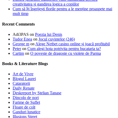
creativitatea și gandirea logica a copiilor
Cum să îți îngrijești florile pentru a le menține proaspete mai
mult timp
Recent Comments
Adi3PAS
on
Poezia lui Denis
Tudor Enea
on
Jocul cuvintelor (246)
George m
on
Alege Netbet casino online și joacă profitabil
Peter
on
Cum alegi hota potrivita pentru bucataria ta?
Cartim
on
O poveste de dragoste cu violete de Parma
Books & Literature Blogs
Art de Vivre
Blogul Laurei
Cataratorii
Daily Renate
Deskreport by Stelian Tanase
Dincolo de nori
Farime de Suflet
Floare de colt
Ganduri lunatice
Illusions Street