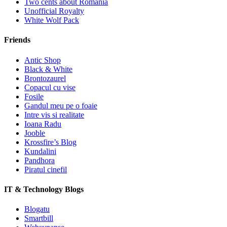
Two cents about Romania
Unofficial Royalty
White Wolf Pack
Friends
Antic Shop
Black & White
Brontozaurel
Copacul cu vise
Fosile
Gandul meu pe o foaie
Intre vis si realitate
Ioana Radu
Jooble
Krossfire’s Blog
Kundalini
Pandhora
Piratul cinefil
IT & Technology Blogs
Blogatu
Smartbill