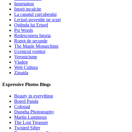
Inspriation
Istorii incalcite
La capatul curcubeului
Lecturi povestite pe scurt
Oglinda lui Erised
Psi Words
Redescopera Istoria
Ropot de secunde
The Maple Monarchists
Ucenicul vrajitor
Veronicisme
Vladen
Web Cultura
Zinaida
Expressive Photos Blogs
Beauty in everything
Bored Panda
Colossal
Dungha Photography
Martin Lumineux
The Lost Treasure
Twisted Sifter