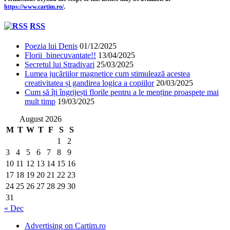
https://www.cartim.ro/
.
RSS
Poezia lui Denis
01/12/2025
Florii binecuvantate!!
13/04/2025
Secretul lui Stradivari
25/03/2025
Lumea jucăriilor magnetice cum stimulează acestea
creativitatea și gandirea logica a copiilor
20/03/2025
Cum să îți îngrijești florile pentru a le menține proaspete mai
mult timp
19/03/2025
August 2026
M
T
W
T
F
S
S
1
2
3
4
5
6
7
8
9
10
11
12
13
14
15
16
17
18
19
20
21
22
23
24
25
26
27
28
29
30
31
« Dec
Advertising on Cartim.ro