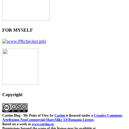
FOR MYSELF
Copyright
Cartim Blog - My Point of View
by
Caritm
is licensed under a
Creative Commons
Attribution-NonCommercial-ShareAlike 3.0 Romania License
.
Based on a work at
www.cartim.ro
.
Permissions beyond the scope of this license may be available at