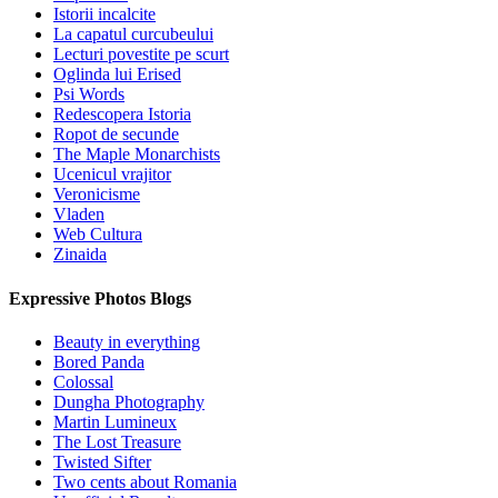
Istorii incalcite
La capatul curcubeului
Lecturi povestite pe scurt
Oglinda lui Erised
Psi Words
Redescopera Istoria
Ropot de secunde
The Maple Monarchists
Ucenicul vrajitor
Veronicisme
Vladen
Web Cultura
Zinaida
Expressive Photos Blogs
Beauty in everything
Bored Panda
Colossal
Dungha Photography
Martin Lumineux
The Lost Treasure
Twisted Sifter
Two cents about Romania