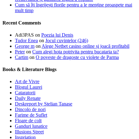
Cum să îți îngrijești florile pentru a le menține proaspete mai
mult timp
Recent Comments
Adi3PAS
on
Poezia lui Denis
Tudor Enea
on
Jocul cuvintelor (246)
George m
on
Alege Netbet casino online și joacă profitabil
Peter
on
Cum alegi hota potrivita pentru bucataria ta?
Cartim
on
O poveste de dragoste cu violete de Parma
Books & Literature Blogs
Art de Vivre
Blogul Laurei
Cataratorii
Daily Renate
Deskreport by Stelian Tanase
Dincolo de nori
Farime de Suflet
Floare de colt
Ganduri lunatice
Illusions Street
Inspriation