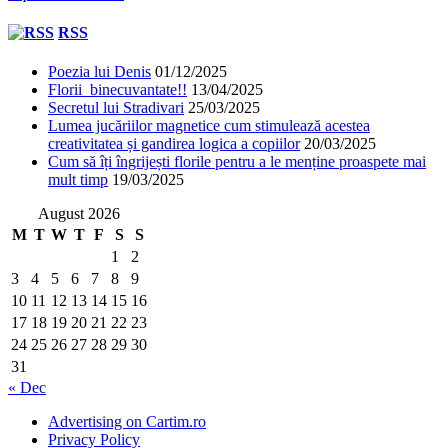
RSS
Poezia lui Denis
01/12/2025
Florii binecuvantate!!
13/04/2025
Secretul lui Stradivari
25/03/2025
Lumea jucăriilor magnetice cum stimulează acestea
creativitatea și gandirea logica a copiilor
20/03/2025
Cum să îți îngrijești florile pentru a le menține proaspete mai
mult timp
19/03/2025
August 2026
M
T
W
T
F
S
S
1
2
3
4
5
6
7
8
9
10
11
12
13
14
15
16
17
18
19
20
21
22
23
24
25
26
27
28
29
30
31
« Dec
Advertising on Cartim.ro
Privacy Policy