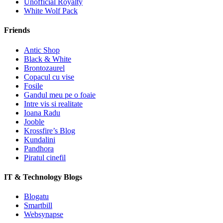
Unofficial Royalty
White Wolf Pack
Friends
Antic Shop
Black & White
Brontozaurel
Copacul cu vise
Fosile
Gandul meu pe o foaie
Intre vis si realitate
Ioana Radu
Jooble
Krossfire’s Blog
Kundalini
Pandhora
Piratul cinefil
IT & Technology Blogs
Blogatu
Smartbill
Websynapse