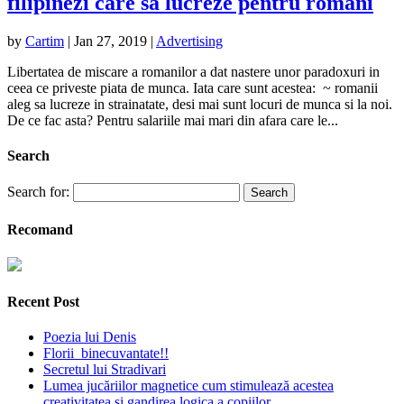
filipinezi care sa lucreze pentru romani
by
Cartim
|
Jan 27, 2019
|
Advertising
Libertatea de miscare a romanilor a dat nastere unor paradoxuri in
ceea ce priveste piata de munca. Iata care sunt acestea: ~ romanii
aleg sa lucreze in strainatate, desi mai sunt locuri de munca si la noi.
De ce fac asta? Pentru salariile mai mari din afara care le...
Search
Search for:
Recomand
Recent Post
Poezia lui Denis
Florii binecuvantate!!
Secretul lui Stradivari
Lumea jucăriilor magnetice cum stimulează acestea
creativitatea și gandirea logica a copiilor