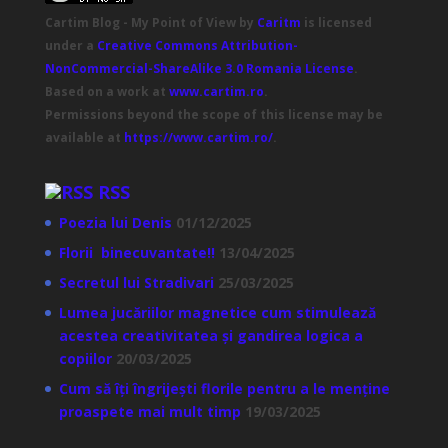
Cartim Blog - My Point of View
by
Caritm
is licensed
under a
Creative Commons Attribution-
NonCommercial-ShareAlike 3.0 Romania License
.
Based on a work at
www.cartim.ro
.
Permissions beyond the scope of this license may be
available at
https://www.cartim.ro/
.
RSS
Poezia lui Denis
01/12/2025
Florii binecuvantate!!
13/04/2025
Secretul lui Stradivari
25/03/2025
Lumea jucăriilor magnetice cum stimulează
acestea creativitatea și gandirea logica a
copiilor
20/03/2025
Cum să îți îngrijești florile pentru a le menține
proaspete mai mult timp
19/03/2025