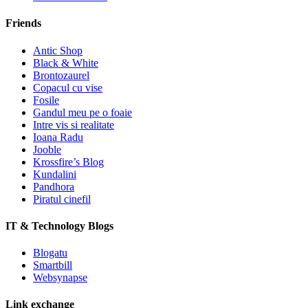
Friends
Antic Shop
Black & White
Brontozaurel
Copacul cu vise
Fosile
Gandul meu pe o foaie
Intre vis si realitate
Ioana Radu
Jooble
Krossfire’s Blog
Kundalini
Pandhora
Piratul cinefil
IT & Technology Blogs
Blogatu
Smartbill
Websynapse
Link exchange