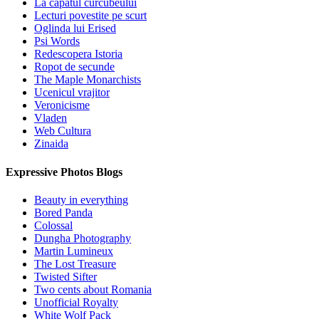
La capatul curcubeului
Lecturi povestite pe scurt
Oglinda lui Erised
Psi Words
Redescopera Istoria
Ropot de secunde
The Maple Monarchists
Ucenicul vrajitor
Veronicisme
Vladen
Web Cultura
Zinaida
Expressive Photos Blogs
Beauty in everything
Bored Panda
Colossal
Dungha Photography
Martin Lumineux
The Lost Treasure
Twisted Sifter
Two cents about Romania
Unofficial Royalty
White Wolf Pack