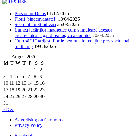
RSS
Poezia lui Denis
01/12/2025
Florii binecuvantate!!
13/04/2025
Secretul lui Stradivari
25/03/2025
Lumea jucăriilor magnetice cum stimulează acestea
creativitatea și gandirea logica a copiilor
20/03/2025
Cum să îți îngrijești florile pentru a le menține proaspete mai
mult timp
19/03/2025
August 2026
M
T
W
T
F
S
S
1
2
3
4
5
6
7
8
9
10
11
12
13
14
15
16
17
18
19
20
21
22
23
24
25
26
27
28
29
30
31
« Dec
Advertising on Cartim.ro
Privacy Policy
Facebook