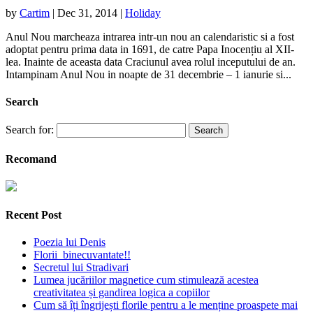
by
Cartim
|
Dec 31, 2014
|
Holiday
Anul Nou marcheaza intrarea intr-un nou an calendaristic si a fost
adoptat pentru prima data in 1691, de catre Papa Inocențiu al XII-
lea. Inainte de aceasta data Craciunul avea rolul inceputului de an.
Intampinam Anul Nou in noapte de 31 decembrie – 1 ianurie si...
Search
Search for:
Recomand
Recent Post
Poezia lui Denis
Florii binecuvantate!!
Secretul lui Stradivari
Lumea jucăriilor magnetice cum stimulează acestea
creativitatea și gandirea logica a copiilor
Cum să îți îngrijești florile pentru a le menține proaspete mai