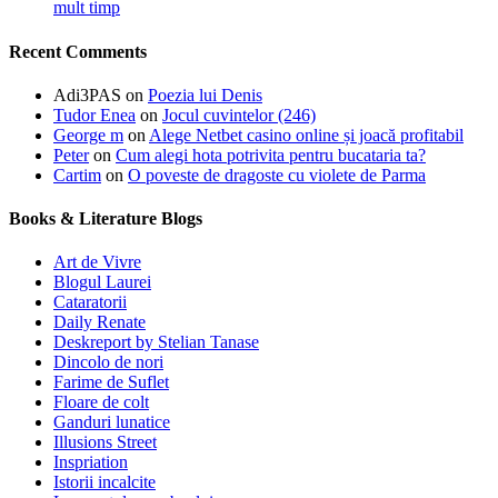
mult timp
Recent Comments
Adi3PAS
on
Poezia lui Denis
Tudor Enea
on
Jocul cuvintelor (246)
George m
on
Alege Netbet casino online și joacă profitabil
Peter
on
Cum alegi hota potrivita pentru bucataria ta?
Cartim
on
O poveste de dragoste cu violete de Parma
Books & Literature Blogs
Art de Vivre
Blogul Laurei
Cataratorii
Daily Renate
Deskreport by Stelian Tanase
Dincolo de nori
Farime de Suflet
Floare de colt
Ganduri lunatice
Illusions Street
Inspriation
Istorii incalcite